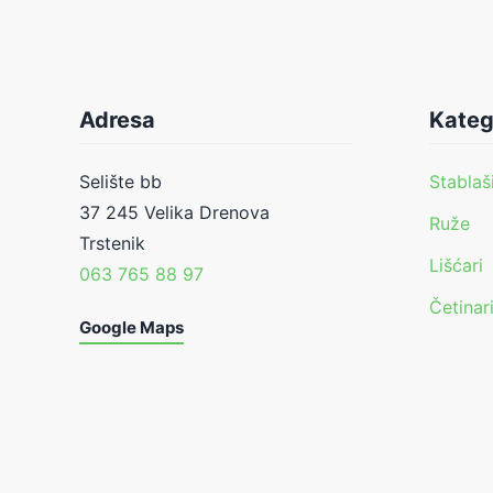
Adresa
Kateg
Selište bb
Stablaš
37 245 Velika Drenova
Ruže
Trstenik
Lišćari
063 765 88 97
Četinar
Google Maps