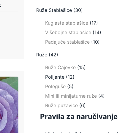
s
Ruže Stablašice
(30)
Kuglaste stablašice
(17)
Višebojne stablašice
(14)
Padajuće stablašice
(10)
Ruže
(42)
Ruže Čajevke
(15)
Polijante
(12)
Poleguše
(5)
Mini ili minijaturne ruže
(4)
Ruže puzavice
(6)
Pravila za naručivanje