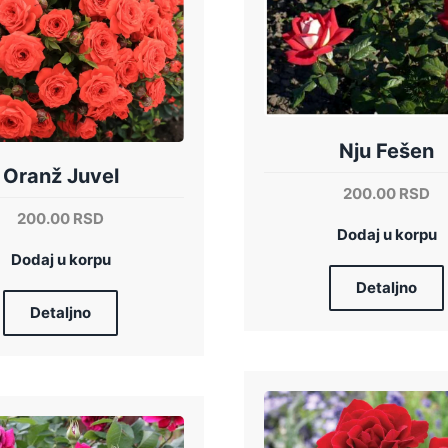
Nju Fešen
Oranž Juvel
200.00
RSD
200.00
RSD
Dodaj u korpu
Dodaj u korpu
Detaljno
Detaljno