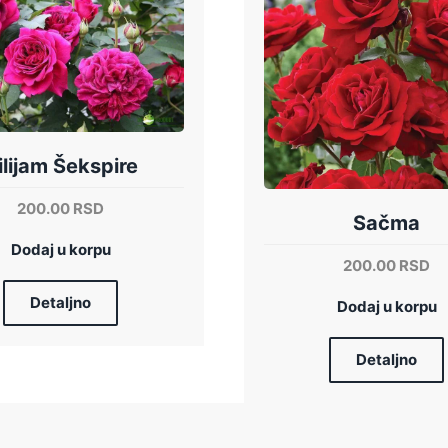
ilijam Šekspire
200.00
RSD
Sačma
Dodaj u korpu
200.00
RSD
Detaljno
Dodaj u korpu
Detaljno