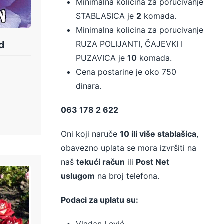
Minimalna kolicina za porucivanje
STABLASICA je
2
komada.
Minimalna kolicina za porucivanje
RUZA POLIJANTI, ČAJEVKI I
d
PUZAVICA je
10
komada.
Cena postarine je oko 750
dinara.
063 178 2 622
Oni koji naruče
10 ili više stablašica
,
obavezno uplata se mora izvršiti na
naš
tekući račun
ili
Post Net
uslugom
na broj telefona.
Podaci za uplatu su:
Vladan Lević