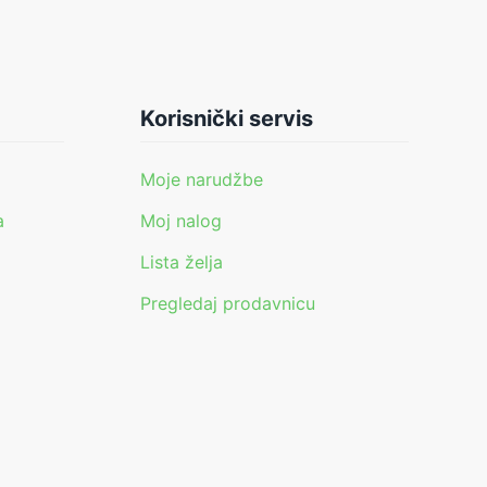
Korisnički servis
Moje narudžbe
a
Moj nalog
Lista želja
Pregledaj prodavnicu