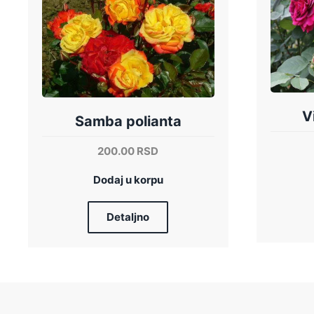
V
Samba polianta
200.00
RSD
Dodaj u korpu
Detaljno