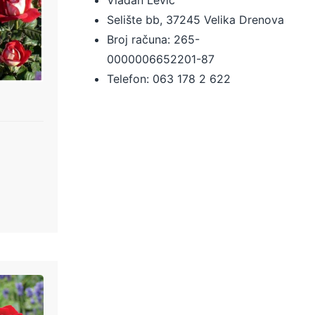
Selište bb, 37245 Velika Drenova
Broj računa:
265-
0000006652201-87
Telefon: 063 178 2 622