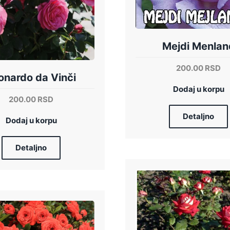
Mejdi Menlan
200.00
RSD
onardo da Vinči
Dodaj u korpu
200.00
RSD
Detaljno
Dodaj u korpu
Detaljno