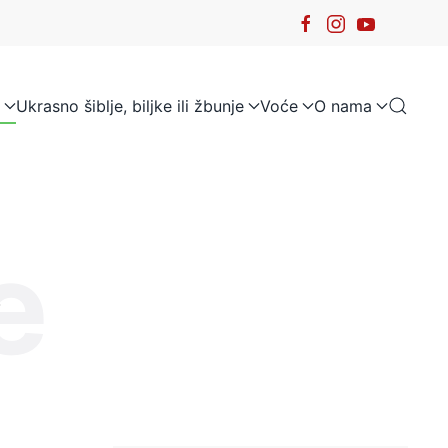
Ukrasno šiblje, biljke ili žbunje
Voće
O nama
e