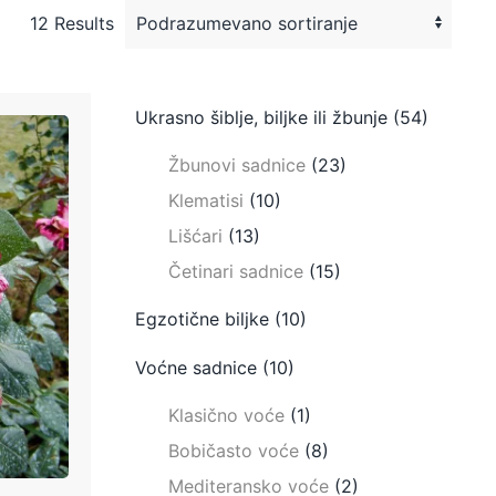
12 Results
Ukrasno šiblje, biljke ili žbunje
(54)
Žbunovi sadnice
(23)
Klematisi
(10)
Lišćari
(13)
Četinari sadnice
(15)
Egzotične biljke
(10)
Voćne sadnice
(10)
Klasično voće
(1)
Bobičasto voće
(8)
Mediteransko voće
(2)