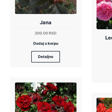
Jana
200.00
RSD
Le
Dodaj u korpu
Detaljno