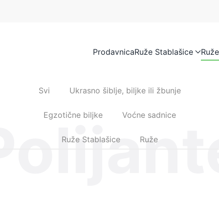
Prodavnica
Ruže Stablašice
Ruže
Svi
Ukrasno šiblje, biljke ili žbunje
Egzotične biljke
Voćne sadnice
Polijant
Ruže Stablašice
Ruže