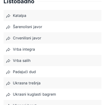
Listobadno
Katalpa
Šarenolisni javor
Crvenilisni javor
Vrba integra
Vrba salih
Padajući dud
Ukrasna trešnja
Ukrasni kuglasti bagrem