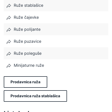
Ruže stablašice
Ruže čajevke
Ruže polijante
Ruže puzavice
Ruže poleguše
Minijaturne ruže
Prodavnica ruža
Prodavnica ruža stablašica