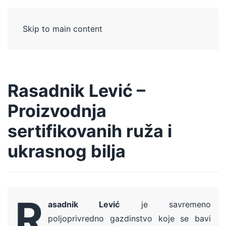
Skip to main content
Rasadnik Lević –
Proizvodnja
sertifikovanih ruža i
ukrasnog bilja
R
asadnik Lević
je savremeno
poljoprivredno gazdinstvo koje se bavi