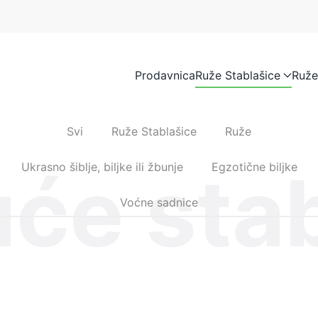
Prodavnica
Ruže Stablašice
Ruže
Svi
Ruže Stablašice
Ruže
će sta
Ukrasno šiblje, biljke ili žbunje
Egzotične biljke
Voćne sadnice