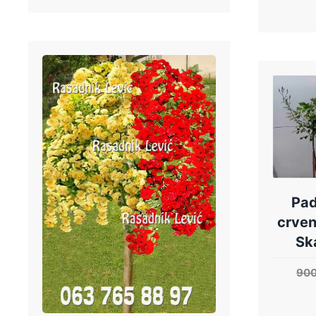
Pad
crven
Sk
90