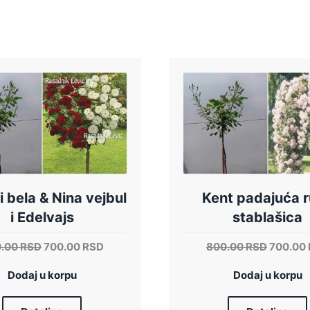
i bela & Nina vejbul
Kent padajuća 
i Edelvajs
stablašica
Originalna
Trenutna
Origina
0.00
RSD
700.00
RSD
800.00
RSD
700.00
cena
cena
cena
Dodaj u korpu
je
je:
Dodaj u korpu
je
bila:
700.00 RSD.
bila:
900.00 RSD.
800.00 