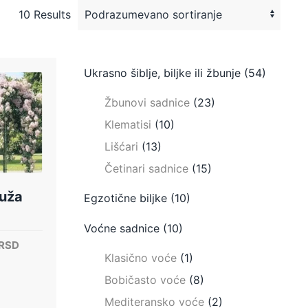
10 Results
Ukrasno šiblje, biljke ili žbunje
(54)
Žbunovi sadnice
(23)
Klematisi
(10)
Lišćari
(13)
Četinari sadnice
(15)
ruža
Egzotične biljke
(10)
Voćne sadnice
(10)
lna
Trenutna
RSD
Klasično voće
(1)
cena
je:
Bobičasto voće
(8)
700.00 RSD.
Mediteransko voće
(2)
RSD.