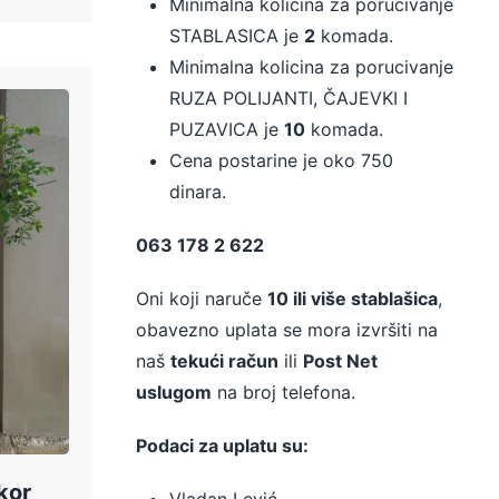
Minimalna kolicina za porucivanje
STABLASICA je
2
komada.
Minimalna kolicina za porucivanje
RUZA POLIJANTI, ČAJEVKI I
PUZAVICA je
10
komada.
Cena postarine je oko 750
dinara.
063 178 2 622
Oni koji naruče
10 ili više stablašica
,
obavezno uplata se mora izvršiti na
naš
tekući račun
ili
Post Net
uslugom
na broj telefona.
Podaci za uplatu su:
kor
Vladan Lević