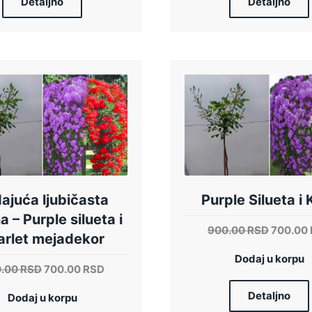
Detaljno
Detaljno
ajuća ljubičasta
Purple Silueta i 
a – Purple silueta i
Origina
900.00
RSD
700.00
arlet mejadekor
cena
Dodaj u korpu
je
Originalna
Trenutna
0.00
RSD
700.00
RSD
bila:
cena
cena
900.00 
Detaljno
Dodaj u korpu
je
je: