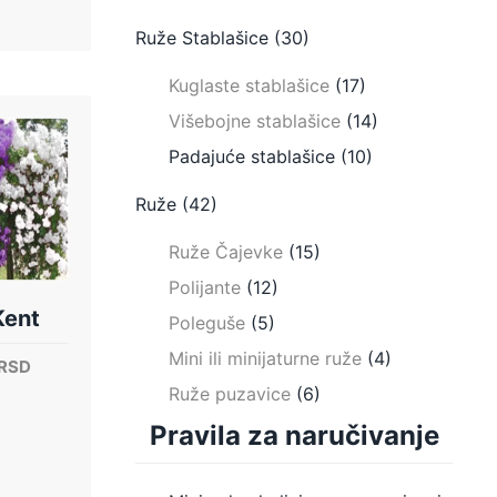
Ruže Stablašice
(30)
Kuglaste stablašice
(17)
Višebojne stablašice
(14)
Padajuće stablašice
(10)
Ruže
(42)
Ruže Čajevke
(15)
Polijante
(12)
Kent
Poleguše
(5)
Mini ili minijaturne ruže
(4)
lna
Trenutna
RSD
cena
Ruže puzavice
(6)
je:
Pravila za naručivanje
700.00 RSD.
RSD.