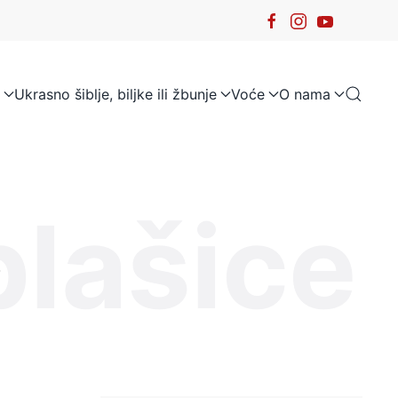
Ukrasno šiblje, biljke ili žbunje
Voće
O nama
blašice