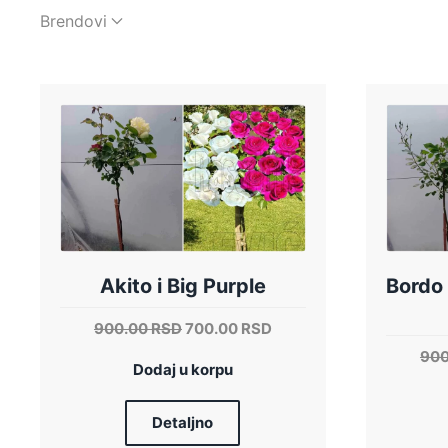
Brendovi
Akito i Big Purple
Bordo 
Originalna
Trenutna
900.00
RSD
700.00
RSD
cena
cena
90
Dodaj u korpu
je
je:
bila:
700.00 RSD.
900.00 RSD.
Detaljno