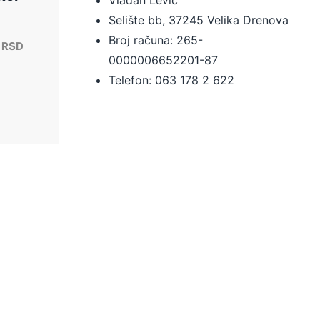
Selište bb, 37245 Velika Drenova
Broj računa:
265-
lna
Trenutna
0
RSD
0000006652201-87
cena
je:
Telefon: 063 178 2 622
700.00 RSD.
0 RSD.