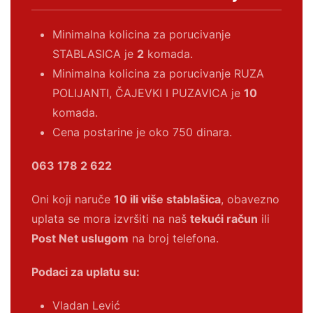
Minimalna kolicina za porucivanje
STABLASICA je
2
komada.
Minimalna kolicina za porucivanje RUZA
POLIJANTI, ČAJEVKI I PUZAVICA je
10
komada.
Cena postarine je oko 750 dinara.
063 178 2 622
Oni koji naruče
10 ili više stablašica
, obavezno
uplata se mora izvršiti na naš
tekući račun
ili
Post Net uslugom
na broj telefona.
Podaci za uplatu su:
Vladan Lević