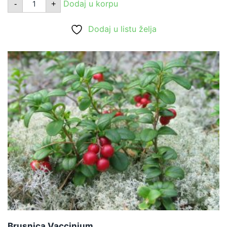
Dodaj u korpu
-
+
ribizla
količina
Dodaj u listu želja
Brusnica Vaccinium