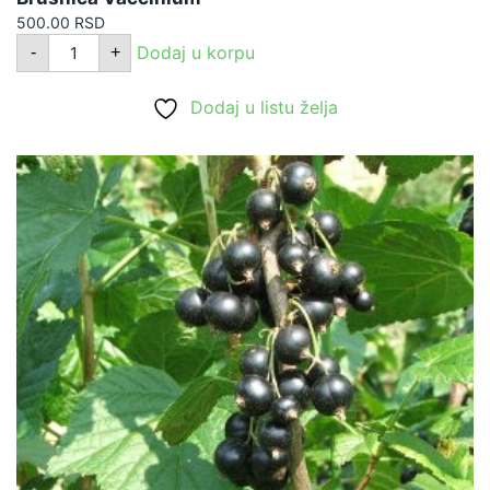
500.00
RSD
Brusnica
Dodaj u korpu
-
+
Vaccinium
količina
Dodaj u listu želja