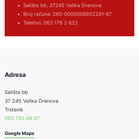
Selište bb, 37245 Velika Drenova
Broj računa:
265-0000006652201-87
Telefon: 063 178 2 622
Adresa
Selište bb
37 245 Velika Drenova
Trstenik
063 765 88 97
Google Maps