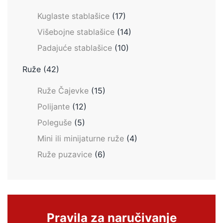
Kuglaste stablašice
(17)
Višebojne stablašice
(14)
Padajuće stablašice
(10)
Ruže
(42)
Ruže Čajevke
(15)
Polijante
(12)
Poleguše
(5)
Mini ili minijaturne ruže
(4)
Ruže puzavice
(6)
Pravila za naručivanje