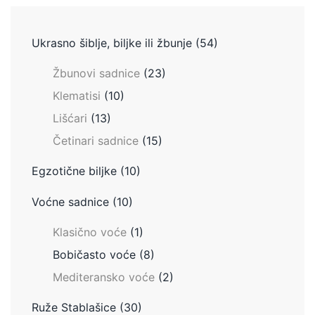
Ukrasno šiblje, biljke ili žbunje
(54)
Žbunovi sadnice
(23)
Klematisi
(10)
Lišćari
(13)
Četinari sadnice
(15)
Egzotične biljke
(10)
Voćne sadnice
(10)
Klasično voće
(1)
Bobičasto voće
(8)
Mediteransko voće
(2)
Ruže Stablašice
(30)