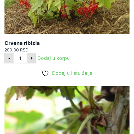
Crvena ribizla
200.00
RSD
Crvena
Dodaj u korpu
-
+
ribizla
količina
Dodaj u listu želja