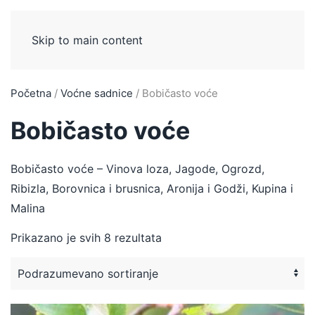
Skip to main content
Početna
/
Voćne sadnice
/ Bobičasto voće
Bobičasto voće
Bobičasto voće – Vinova loza, Jagode, Ogrozd,
Ribizla, Borovnica i brusnica, Aronija i Godži, Kupina i
Malina
Prikazano je svih 8 rezultata