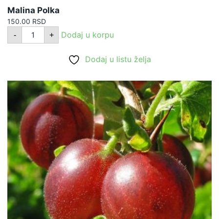
Malina Polka
150.00
RSD
Malina
Dodaj u korpu
-
+
Polka
količina
Dodaj u listu želja