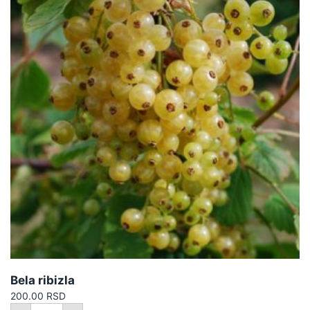
Bela ribizla
200.00
RSD
Bela