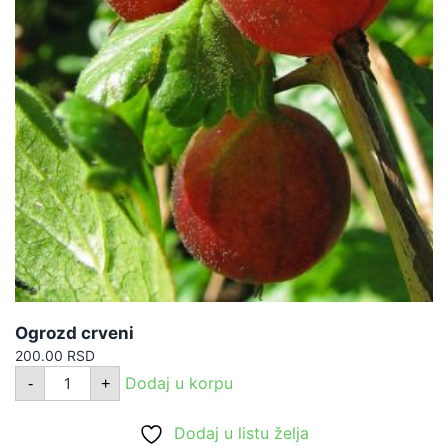
Ogrozd crveni
200.00
RSD
Ogrozd
Dodaj u korpu
-
+
crveni
količina
Dodaj u listu želja