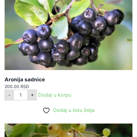
Aronija sadnice
200.00
RSD
Aronija
Dodaj u korpu
-
+
sadnice
količina
Dodaj u listu želja