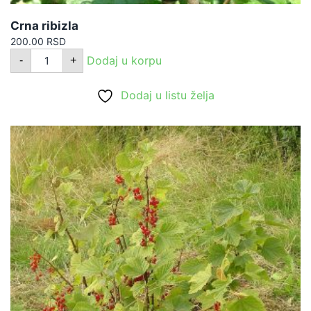
Crna ribizla
200.00
RSD
Crna
Dodaj u korpu
-
+
ribizla
količina
Dodaj u listu želja