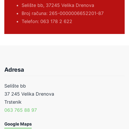
Selište bb, 37245 Velika Drenova
Broj računa:
265-0000006652201-87
Telefon: 063 178 2 622
Adresa
Selište bb
37 245 Velika Drenova
Trstenik
063 765 88 97
Google Maps