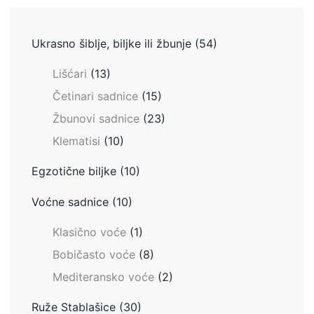
Ukrasno šiblje, biljke ili žbunje
(54)
Lišćari
(13)
Četinari sadnice
(15)
Žbunovi sadnice
(23)
Klematisi
(10)
Egzotične biljke
(10)
Voćne sadnice
(10)
Klasično voće
(1)
Bobičasto voće
(8)
Mediteransko voće
(2)
Ruže Stablašice
(30)