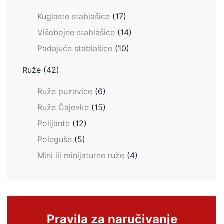
Kuglaste stablašice
(17)
Višebojne stablašice
(14)
Padajuće stablašice
(10)
Ruže
(42)
Ruže puzavice
(6)
Ruže Čajevke
(15)
Polijante
(12)
Poleguše
(5)
Mini ili minijaturne ruže
(4)
Pravila za naručivanje