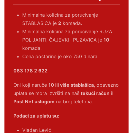
Minimalna kolicina za porucivanje
STABLASICA je
2
komada.
Minimalna kolicina za porucivanje RUZA
POLIJANTI, ČAJEVKI I PUZAVICA je
10
komada.
Cena postarine je oko 750 dinara.
063 178 2 622
Oni koji naruče
10 ili više stablašica
, obavezno
uplata se mora izvršiti na naš
tekući račun
ili
Post Net uslugom
na broj telefona.
Podaci za uplatu su:
Vladan Lević