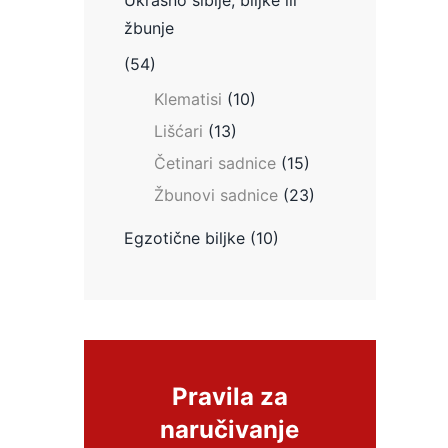
Ukrasno šiblje, biljke ili
žbunje
(54)
Klematisi
(10)
Lišćari
(13)
Četinari sadnice
(15)
Žbunovi sadnice
(23)
Egzotične biljke
(10)
Pravila za
naručivanje