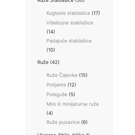
Ruže Stablašice
(30)
Kuglaste stablašice
(17)
Višebojne stablašice
(14)
Padajuće stablašice
(10)
Ruže
(42)
Ruže Čajevke
(15)
Polijante
(12)
Poleguše
(5)
Mini ili minijaturne ruže
(4)
Ruže puzavice
(6)