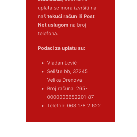
uplata se mora izvršiti na
naš
tekući račun
ili
Post
Net uslugom
na broj
telefona.
Podaci za uplatu su:
Vladan Lević
Selište bb, 37245
Velika Drenova
Broj računa:
265-
0000006652201-87
Telefon: 063 178 2 622