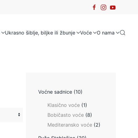
Ukrasno šiblje, biljke ili žbunje
Voće
O nama
Voćne sadnice
(10)
Klasično voće
(1)
Bobičasto voće
(8)
Mediteransko voće
(2)