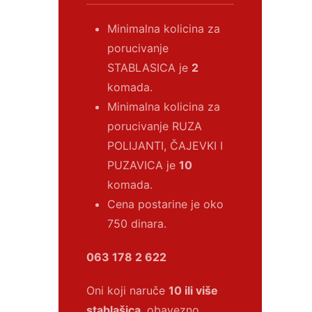
Minimalna kolicina za
porucivanje
STABLASICA je
2
komada.
Minimalna kolicina za
porucivanje RUZA
POLIJANTI, ČAJEVKI I
PUZAVICA je
10
komada.
Cena postarine je oko
750 dinara.
063 178 2 622
Oni koji naruče
10 ili više
stablašica
, obavezno