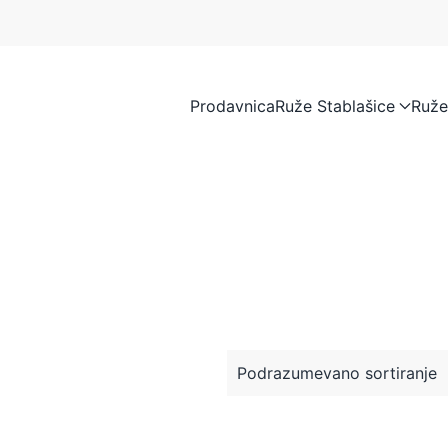
Prodavnica
Ruže Stablašice
Ruže