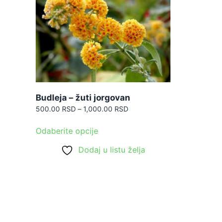
Budleja – žuti jorgovan
Raspon
500.00
RSD
–
1,000.00
RSD
cena:
Ovaj
od
Odaberite opcije
proizvod
500.00 RSD
ima
Dodaj u listu želja
do
1,000.00 RSD
više
varijanti.
Opcije
mogu
biti