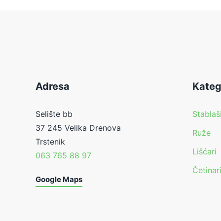
Adresa
Kateg
Selište bb
Stablaš
37 245 Velika Drenova
Ruže
Trstenik
Lišćari
063 765 88 97
Četinar
Google Maps