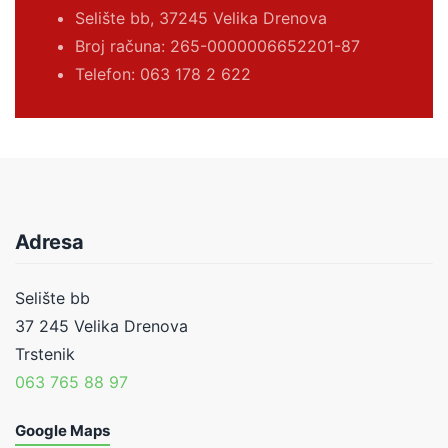
Selište bb, 37245 Velika Drenova
Broj računa:
265-0000006652201-87
Telefon: 063 178 2 622
Adresa
Selište bb
37 245 Velika Drenova
Trstenik
063 765 88 97
Google Maps