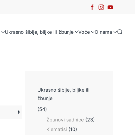
Ukrasno šiblje, biljke ili žbunje
Voće
O nama
Ukrasno šiblje, biljke ili
žbunje
(54)
Žbunovi sadnice
(23)
Klematisi
(10)