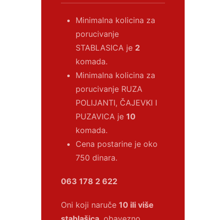
Minimalna kolicina za
porucivanje
STABLASICA je
2
komada.
Minimalna kolicina za
porucivanje RUZA
POLIJANTI, ČAJEVKI I
PUZAVICA je
10
komada.
Cena postarine je oko
750 dinara.
063 178 2 622
Oni koji naruče
10 ili više
stablašica
, obavezno