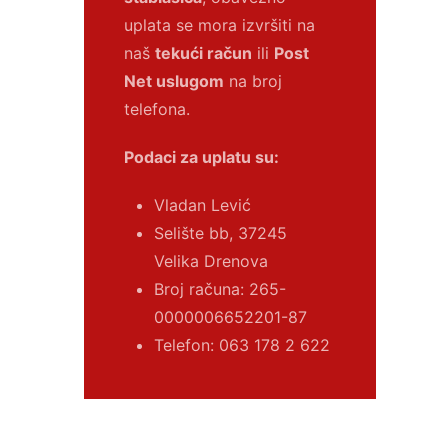
uplata se mora izvršiti na
naš
tekući račun
ili
Post
Net uslugom
na broj
telefona.
Podaci za uplatu su:
Vladan Lević
Selište bb, 37245
Velika Drenova
Broj računa:
265-
0000006652201-87
Telefon: 063 178 2 622