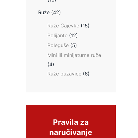
Ruže
(42)
Ruže Čajevke
(15)
Polijante
(12)
Poleguše
(5)
Mini ili minijaturne ruže
(4)
Ruže puzavice
(6)
Pravila za
naručivanje