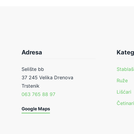
Adresa
Kateg
Selište bb
Stablaš
37 245 Velika Drenova
Ruže
Trstenik
Lišćari
063 765 88 97
Četinar
Google Maps