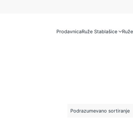
Prodavnica
Ruže Stablašice
Ruže