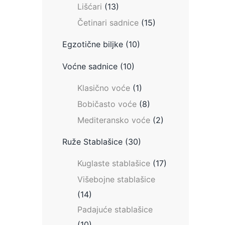
Lišćari
(13)
Četinari sadnice
(15)
Egzotične biljke
(10)
Voćne sadnice
(10)
Klasično voće
(1)
Bobičasto voće
(8)
Mediteransko voće
(2)
Ruže Stablašice
(30)
Kuglaste stablašice
(17)
Višebojne stablašice
(14)
Padajuće stablašice
(10)