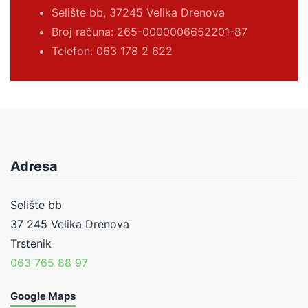
Selište bb, 37245 Velika Drenova
Broj računa:
265-0000006652201-87
Telefon: 063 178 2 622
Adresa
Selište bb
37 245 Velika Drenova
Trstenik
063 765 88 97
Google Maps