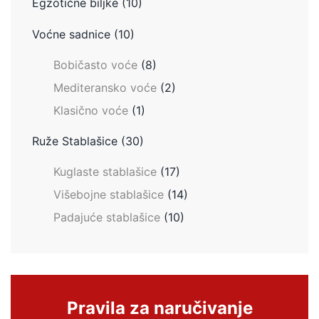
Egzotične biljke
(10)
Voćne sadnice
(10)
Bobičasto voće
(8)
Mediteransko voće
(2)
Klasično voće
(1)
Ruže Stablašice
(30)
Kuglaste stablašice
(17)
Višebojne stablašice
(14)
Padajuće stablašice
(10)
Pravila za naručivanje