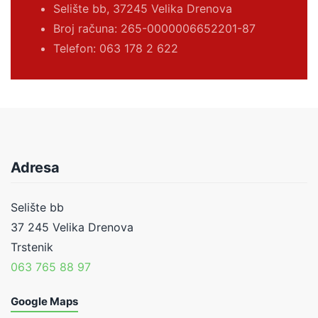
Selište bb, 37245 Velika Drenova
Broj računa:
265-0000006652201-87
Telefon: 063 178 2 622
Adresa
Selište bb
37 245 Velika Drenova
Trstenik
063 765 88 97
Google Maps