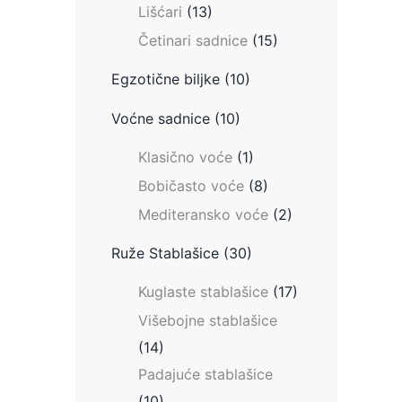
Lišćari
(13)
Četinari sadnice
(15)
Egzotične biljke
(10)
Voćne sadnice
(10)
Klasično voće
(1)
Bobičasto voće
(8)
Mediteransko voće
(2)
Ruže Stablašice
(30)
Kuglaste stablašice
(17)
Višebojne stablašice
(14)
Padajuće stablašice
(10)