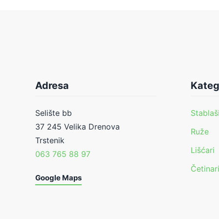
Adresa
Kateg
Selište bb
Stablaš
37 245 Velika Drenova
Ruže
Trstenik
Lišćari
063 765 88 97
Četinar
Google Maps