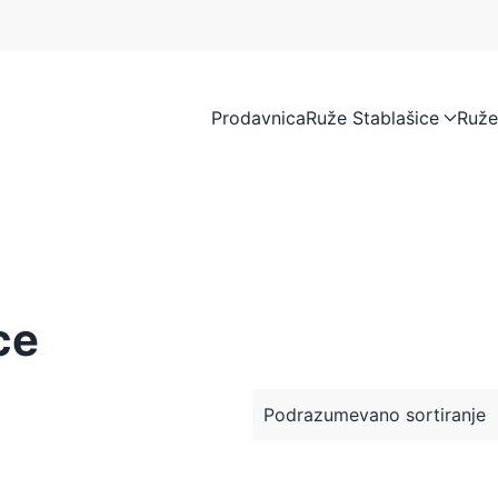
Prodavnica
Ruže Stablašice
Ruže
ce