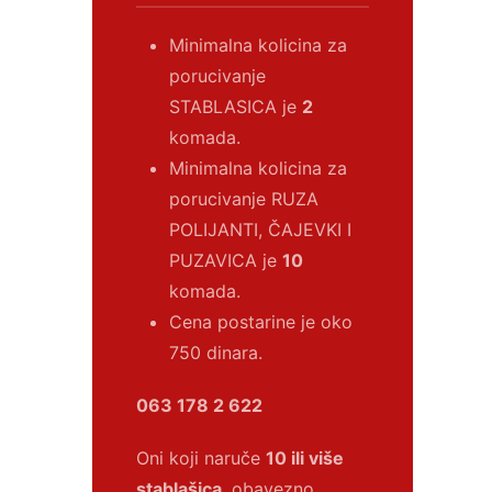
Minimalna kolicina za
porucivanje
STABLASICA je
2
komada.
Minimalna kolicina za
porucivanje RUZA
POLIJANTI, ČAJEVKI I
PUZAVICA je
10
komada.
Cena postarine je oko
750 dinara.
063 178 2 622
Oni koji naruče
10 ili više
stablašica
, obavezno