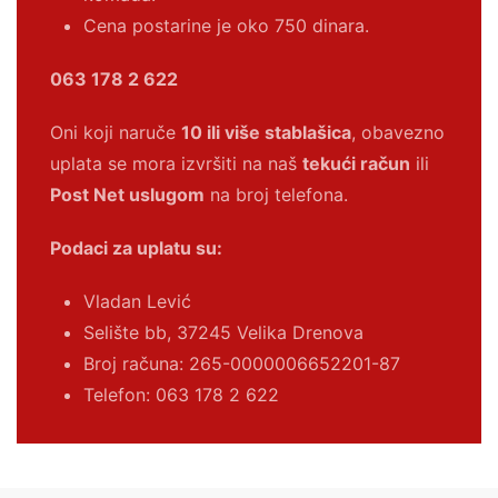
Cena postarine je oko 750 dinara.
063 178 2 622
Oni koji naruče
10 ili više stablašica
, obavezno
uplata se mora izvršiti na naš
tekući račun
ili
Post Net uslugom
na broj telefona.
Podaci za uplatu su:
Vladan Lević
Selište bb, 37245 Velika Drenova
Broj računa:
265-0000006652201-87
Telefon: 063 178 2 622