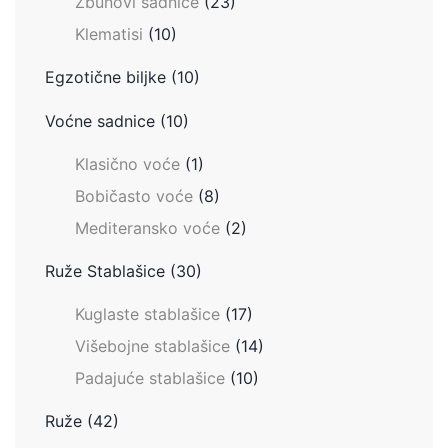
Žbunovi sadnice
(23)
Klematisi
(10)
Egzotične biljke
(10)
Voćne sadnice
(10)
Klasično voće
(1)
Bobičasto voće
(8)
Mediteransko voće
(2)
Ruže Stablašice
(30)
Kuglaste stablašice
(17)
Višebojne stablašice
(14)
Padajuće stablašice
(10)
Ruže
(42)