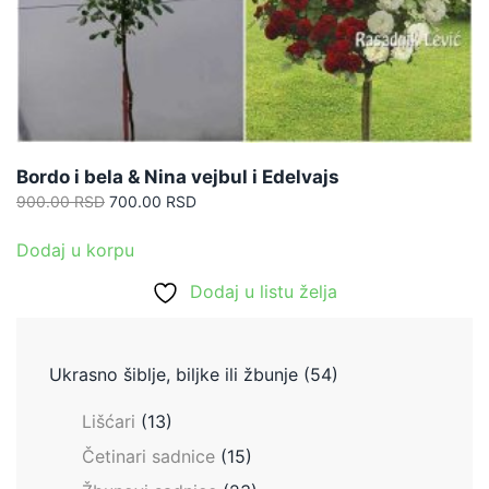
Bordo i bela & Nina vejbul i Edelvajs
Originalna
Trenutna
900.00
RSD
700.00
RSD
cena
cena
je
je:
Dodaj u korpu
bila:
700.00 RSD.
Dodaj u listu želja
900.00 RSD.
Ukrasno šiblje, biljke ili žbunje
(54)
Lišćari
(13)
Četinari sadnice
(15)