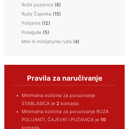
Ruže puzavice
(6)
Ruže Čajevke
(15)
Polijante
(12)
Poleguše
(5)
Mini ili minijaturne ruže
(4)
Pravila za naručivanje
Minimalna kolicina za porucivanje
STABLASICA je
2
komada.
Minimalna kolicina za porucivanje RUZA
POLIJANTI, ČAJEVKI I PUZAVICA je
10
komada.