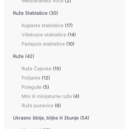
Mediteransko voće
(2)
Ruže Stablašice
(30)
Kuglaste stablašice
(17)
Višebojne stablašice
(14)
Padajuće stablašice
(10)
Ruže
(42)
Ruže Čajevke
(15)
Polijante
(12)
Poleguše
(5)
Mini ili minijaturne ruže
(4)
Ruže puzavice
(6)
Ukrasno šiblje, biljke ili žbunje
(54)