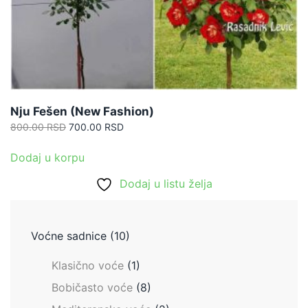
Nju Fešen (New Fashion)
Originalna
Trenutna
800.00
RSD
700.00
RSD
cena
cena
je
je:
Dodaj u korpu
bila:
700.00 RSD.
Dodaj u listu želja
800.00 RSD.
Voćne sadnice
(10)
Klasično voće
(1)
Bobičasto voće
(8)