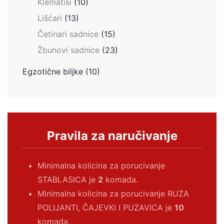
Klematisi
(10)
Lišćari
(13)
Četinari sadnice
(15)
Žbunovi sadnice
(23)
Egzotične biljke
(10)
Pravila za naručivanje
Minimalna kolicina za porucivanje
STABLASICA je
2
komada.
Minimalna kolicina za porucivanje RUZA
POLIJANTI, ČAJEVKI I PUZAVICA je
10
komada.