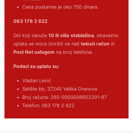
Cena postarine je oko 750 dinara.
063 178 2 622
Oni koji naruče
10 ili više stablašica
, obavezno
uplata se mora izvršiti na naš
tekući račun
ili
Post Net uslugom
na broj telefona.
Podaci za uplatu su:
Vladan Lević
Selište bb, 37245 Velika Drenova
Broj računa:
265-0000006652201-87
Telefon: 063 178 2 622