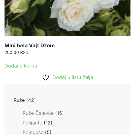
Mini bela Vajt Džem
200.00
RSD
Dodaj u korpu
Dodaj u listu želja
Ruže
(42)
Ruže Čajevke
(15)
Polijante
(12)
Poleguše
(5)