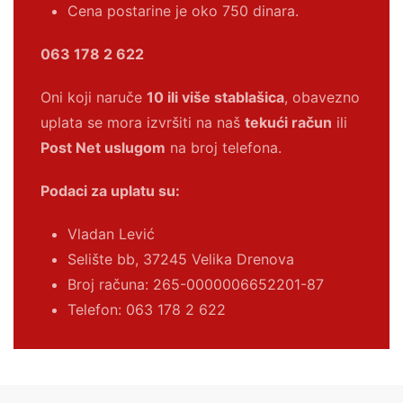
Cena postarine je oko 750 dinara.
063 178 2 622
Oni koji naruče
10 ili više stablašica
, obavezno
uplata se mora izvršiti na naš
tekući račun
ili
Post Net uslugom
na broj telefona.
Podaci za uplatu su:
Vladan Lević
Selište bb, 37245 Velika Drenova
Broj računa:
265-0000006652201-87
Telefon: 063 178 2 622