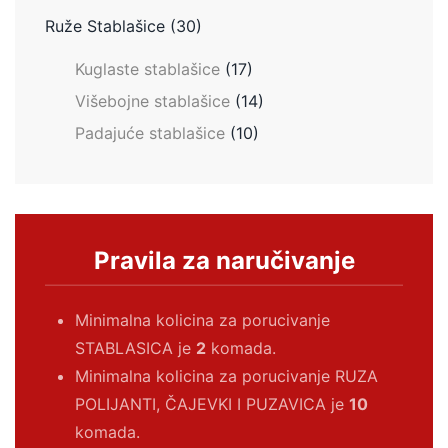
Ruže Stablašice
(30)
Kuglaste stablašice
(17)
Višebojne stablašice
(14)
Padajuće stablašice
(10)
Pravila za naručivanje
Minimalna kolicina za porucivanje
STABLASICA je
2
komada.
Minimalna kolicina za porucivanje RUZA
POLIJANTI, ČAJEVKI I PUZAVICA je
10
komada.