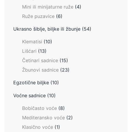
Mini ili minijaturne ruže
(4)
Ruže puzavice
(6)
Ukrasno šiblje, biljke ili žbunje
(54)
Klematisi
(10)
Lišćari
(13)
Četinari sadnice
(15)
Žbunovi sadnice
(23)
Egzotične biljke
(10)
Voćne sadnice
(10)
Bobičasto voće
(8)
Mediteransko voće
(2)
Klasično voće
(1)