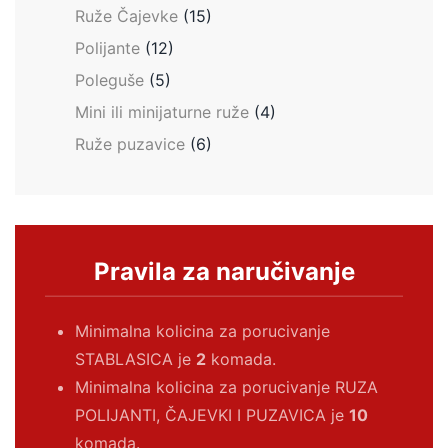
Ruže Čajevke
(15)
Polijante
(12)
Poleguše
(5)
Mini ili minijaturne ruže
(4)
Ruže puzavice
(6)
Pravila za naručivanje
Minimalna kolicina za porucivanje
STABLASICA je
2
komada.
Minimalna kolicina za porucivanje RUZA
POLIJANTI, ČAJEVKI I PUZAVICA je
10
komada.