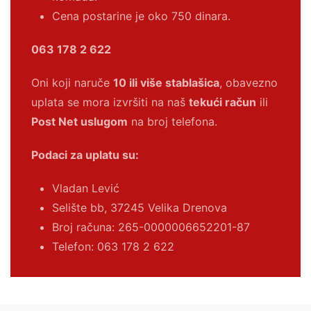
Cena postarine je oko 750 dinara.
063 178 2 622
Oni koji naruče
10 ili više stablašica
, obavezno
uplata se mora izvršiti na naš
tekući račun
ili
Post Net uslugom
na broj telefona.
Podaci za uplatu su:
Vladan Lević
Selište bb, 37245 Velika Drenova
Broj računa:
265-0000006652201-87
Telefon: 063 178 2 622