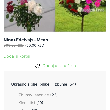
Nina+Edelvajs+Mean
Originalna
Trenutna
900.00
RSD
700.00
RSD
cena
cena
je
je:
Dodaj u korpu
bila:
700.00 RSD.
Dodaj u listu želja
900.00 RSD.
Ukrasno šiblje, biljke ili žbunje
(54)
Žbunovi sadnice
(23)
Klematisi
(10)