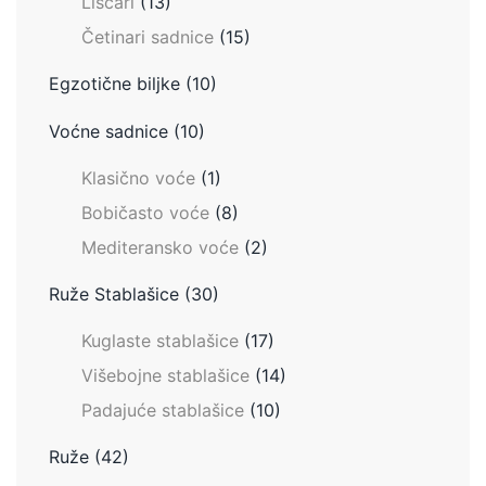
Lišćari
(13)
Četinari sadnice
(15)
Egzotične biljke
(10)
Voćne sadnice
(10)
Klasično voće
(1)
Bobičasto voće
(8)
Mediteransko voće
(2)
Ruže Stablašice
(30)
Kuglaste stablašice
(17)
Višebojne stablašice
(14)
Padajuće stablašice
(10)
Ruže
(42)