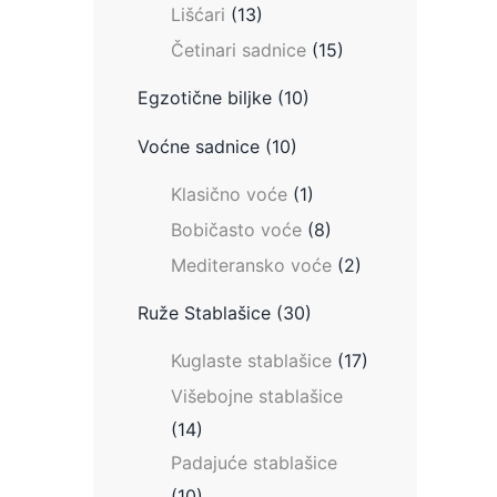
Lišćari
(13)
Četinari sadnice
(15)
Egzotične biljke
(10)
Voćne sadnice
(10)
Klasično voće
(1)
Bobičasto voće
(8)
Mediteransko voće
(2)
Ruže Stablašice
(30)
Kuglaste stablašice
(17)
Višebojne stablašice
(14)
Padajuće stablašice
(10)