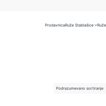
Prodavnica
Ruže Stablašice
Ruže