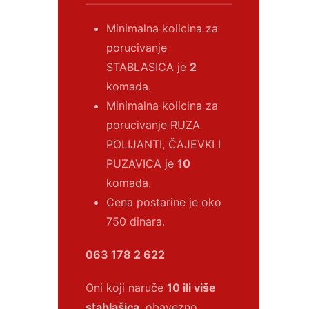
Minimalna kolicina za
porucivanje
STABLASICA je
2
komada.
Minimalna kolicina za
porucivanje RUZA
POLIJANTI, ČAJEVKI I
PUZAVICA je
10
komada.
Cena postarine je oko
750 dinara.
063 178 2 622
Oni koji naruče
10 ili više
stablašica
, obavezno