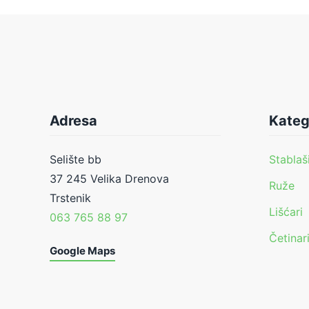
Adresa
Kateg
Selište bb
Stablaš
37 245 Velika Drenova
Ruže
Trstenik
Lišćari
063 765 88 97
Četinar
Google Maps