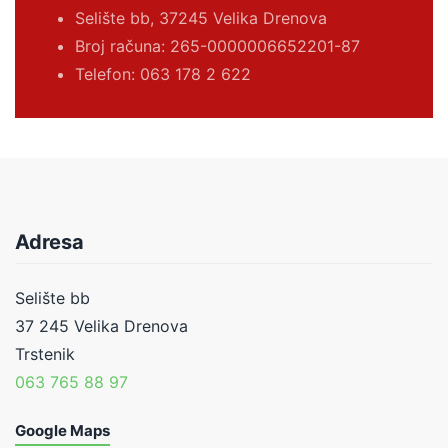
Selište bb, 37245 Velika Drenova
Broj računa:
265-0000006652201-87
Telefon: 063 178 2 622
Adresa
Selište bb
37 245 Velika Drenova
Trstenik
063 765 88 97
Google Maps