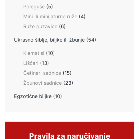
Poleguše
(5)
Mini ili minijaturne ruže
(4)
Ruže puzavice
(6)
Ukrasno šiblje, biljke ili žbunje
(54)
Klematisi
(10)
Lišćari
(13)
Četinari sadnice
(15)
Žbunovi sadnice
(23)
Egzotične biljke
(10)
Pravila za naručivanje