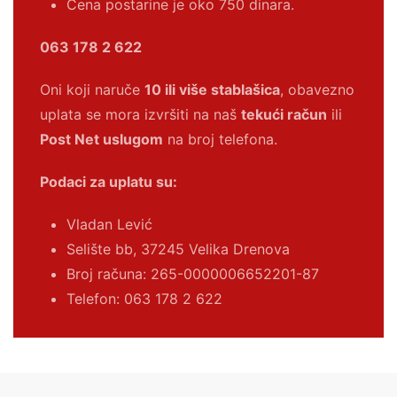
Cena postarine je oko 750 dinara.
063 178 2 622
Oni koji naruče
10 ili više stablašica
, obavezno
uplata se mora izvršiti na naš
tekući račun
ili
Post Net uslugom
na broj telefona.
Podaci za uplatu su:
Vladan Lević
Selište bb, 37245 Velika Drenova
Broj računa:
265-0000006652201-87
Telefon: 063 178 2 622