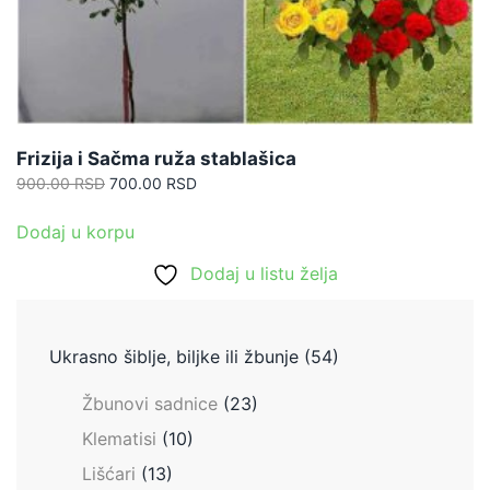
Frizija i Sačma ruža stablašica
Originalna
Trenutna
900.00
RSD
700.00
RSD
cena
cena
je
je:
Dodaj u korpu
bila:
700.00 RSD.
Dodaj u listu želja
900.00 RSD.
Ukrasno šiblje, biljke ili žbunje
(54)
Žbunovi sadnice
(23)
Klematisi
(10)
Lišćari
(13)