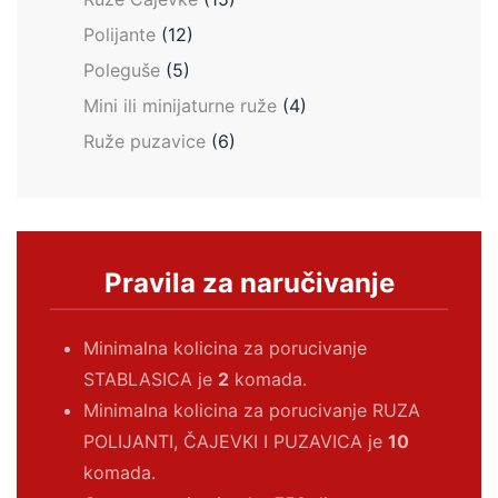
Polijante
(12)
Poleguše
(5)
Mini ili minijaturne ruže
(4)
Ruže puzavice
(6)
Pravila za naručivanje
Minimalna kolicina za porucivanje
STABLASICA je
2
komada.
Minimalna kolicina za porucivanje RUZA
POLIJANTI, ČAJEVKI I PUZAVICA je
10
komada.