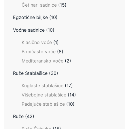
Četinari sadnice
(15)
Egzotične biljke
(10)
Voćne sadnice
(10)
Klasično voće
(1)
Bobičasto voće
(8)
Mediteransko voće
(2)
Ruže Stablašice
(30)
Kuglaste stablašice
(17)
Višebojne stablašice
(14)
Padajuće stablašice
(10)
Ruže
(42)
Ruže Čajevke
(15)