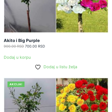
Akito i Big Purple
Originalna
Trenutna
900.00
RSD
700.00
RSD
cena
cena
je
je:
Dodaj u korpu
bila:
700.00 RSD.
Dodaj u listu želja
900.00 RSD.
AKCIJA!