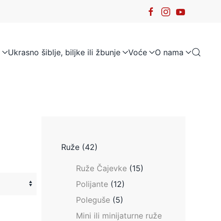
Ukrasno šiblje, biljke ili žbunje
Voće
O nama
Ruže
(42)
Ruže Čajevke
(15)
Polijante
(12)
Poleguše
(5)
Mini ili minijaturne ruže