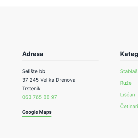
Adresa
Kateg
Selište bb
Stablaš
37 245 Velika Drenova
Ruže
Trstenik
Lišćari
063 765 88 97
Četinar
Google Maps