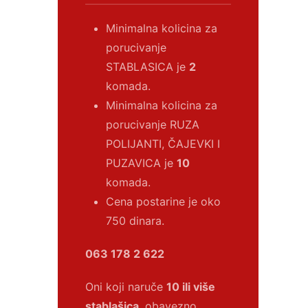
Minimalna kolicina za
porucivanje
STABLASICA je
2
komada.
Minimalna kolicina za
porucivanje RUZA
POLIJANTI, ČAJEVKI I
PUZAVICA je
10
komada.
Cena postarine je oko
750 dinara.
063 178 2 622
Oni koji naruče
10 ili više
stablašica
, obavezno