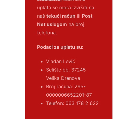
uplata se mora izvršiti na
naš
tekući račun
ili
Post
Net uslugom
na broj
telefona.
Podaci za uplatu su:
Vladan Lević
Selište bb, 37245
Velika Drenova
Broj računa:
265-
0000006652201-87
Telefon: 063 178 2 622