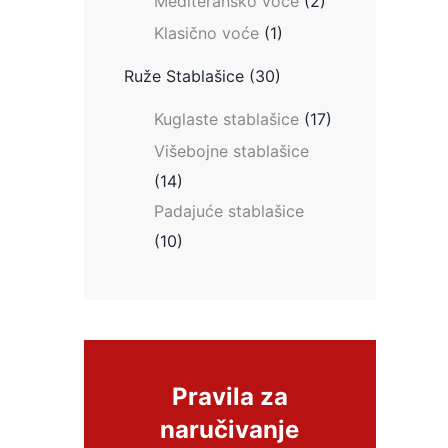
Mediteransko voće
(2)
Klasično voće
(1)
Ruže Stablašice
(30)
Kuglaste stablašice
(17)
Višebojne stablašice
(14)
Padajuće stablašice
(10)
Pravila za
naručivanje