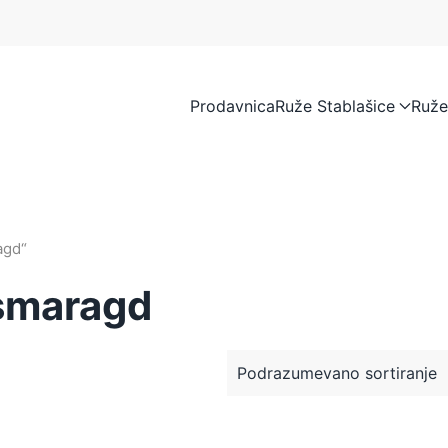
Prodavnica
Ruže Stablašice
Ruže
agd“
 smaragd