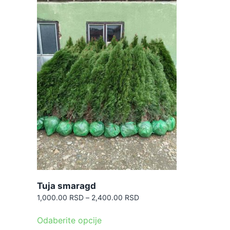
Tuja smaragd
Raspon
1,000.00
RSD
–
2,400.00
RSD
cena:
Ovaj
od
Odaberite opcije
proizvod
1,000.00 RSD