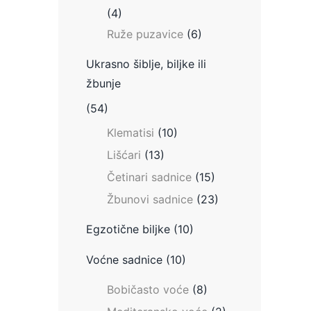
(4)
Ruže puzavice
(6)
Ukrasno šiblje, biljke ili
žbunje
(54)
Klematisi
(10)
Lišćari
(13)
Četinari sadnice
(15)
Žbunovi sadnice
(23)
Egzotične biljke
(10)
Voćne sadnice
(10)
Bobičasto voće
(8)