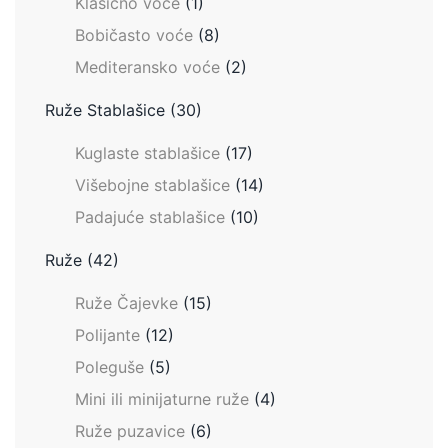
Klasično voće
(1)
Bobičasto voće
(8)
Mediteransko voće
(2)
Ruže Stablašice
(30)
Kuglaste stablašice
(17)
Višebojne stablašice
(14)
Padajuće stablašice
(10)
Ruže
(42)
Ruže Čajevke
(15)
Polijante
(12)
Poleguše
(5)
Mini ili minijaturne ruže
(4)
Ruže puzavice
(6)