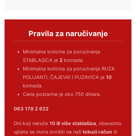
Pravila za naručivanje
Minimalna kolicina za porucivanje
STABLASICA je
2
komada.
Minimalna kolicina za porucivanje RUZA
POLIJANTI, ČAJEVKI I PUZAVICA je
10
komada.
Cena postarine je oko 750 dinara.
063 178 2 622
Oni koji naruče
10 ili više stablašica
, obavezno
uplata se mora izvršiti na naš
tekući račun
ili