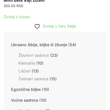
Mini bela Vajt Džem
200.00
RSD
Dodaj u korpu
Dodaj u listu želja
Ukrasno šiblje, biljke ili žbunje
(54)
Žbunovi sadnice
(23)
Klematisi
(10)
Lišćari
(13)
Četinari sadnice
(15)
Egzotične biljke
(10)
Voćne sadnice
(10)