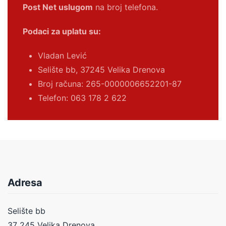
Post Net uslugom
na broj telefona.
Podaci za uplatu su:
Vladan Lević
Selište bb, 37245 Velika Drenova
Broj računa:
265-0000006652201-87
Telefon: 063 178 2 622
Adresa
Selište bb
37 245 Velika Drenova