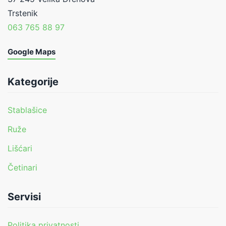
Trstenik
063 765 88 97
Google Maps
Kategorije
Stablašice
Ruže
Lišćari
Četinari
Servisi
Politika privatnosti