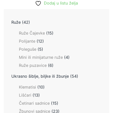
Dodaj u listu želja
900.00 RSD.
Ruže
(42)
Ruže Čajevke
(15)
Polijante
(12)
Poleguše
(5)
Mini ili minijaturne ruže
(4)
Ruže puzavice
(6)
Ukrasno šiblje, biljke ili žbunje
(54)
Klematisi
(10)
Lišćari
(13)
Četinari sadnice
(15)
Žbunovi sadnice
(23)