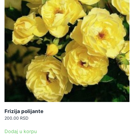
Frizija polijante
200.00
RSD
Dodaj u korpu