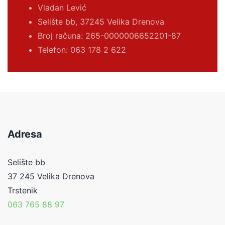
Vladan Lević
Selište bb, 37245 Velika Drenova
Broj računa:
265-0000006652201-87
Telefon: 063 178 2 622
Adresa
Selište bb
37 245 Velika Drenova
Trstenik
063 765 88 97