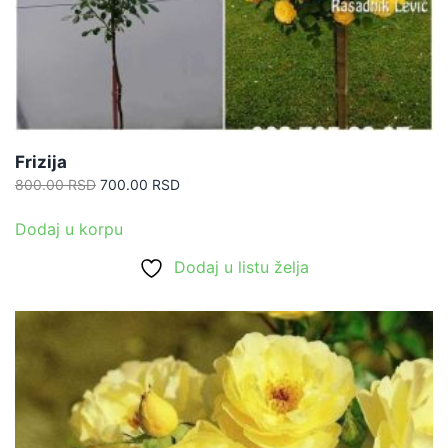
Frizija
Originalna
Trenutna
800.00
RSD
700.00
RSD
cena
cena
je
je:
Dodaj u korpu
bila:
700.00 RSD.
Dodaj u listu želja
800.00 RSD.