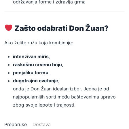
održavanja forme i zdravlja grma
Zašto odabrati Don Žuan?
Ako želite ružu koja kombinuje:
intenzivan miris
,
raskošnu crvenu boju
,
penjačku formu
,
dugotrajno cvetanje
,
onda je Don Žuan idealan izbor. Jedna je od
najpopularnijih sorti među baštovanima upravo
zbog svoje lepote i trajnosti.
Preporuke
Dostava