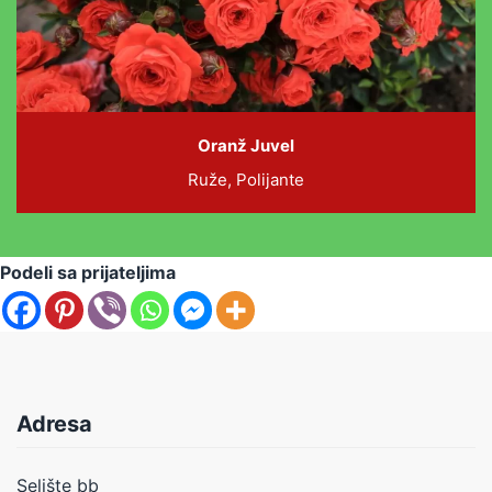
Oranž Juvel
Ruže, Polijante
Podeli sa prijateljima
Adresa
Selište bb