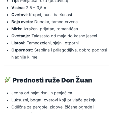
Tip:
Penjačka ruža (puzavica)
Visina:
2,5 – 3,5 m
Cvetovi:
Krupni, puni, baršunasti
Boja cveta:
Duboka, tamno crvena
Miris:
Izražen, prijatan, romantičan
Cvetanje:
Talasasto od maja do kasne jeseni
Listovi:
Tamnozeleni, sjajni, otporni
Otpornost:
Stabilna i prilagodljiva, dobro podnosi
hladnije klime
Prednosti ruže Don Žuan
Jedna od najmirisnijih penjačica
Luksuzni, bogati cvetovi koji privlače pažnju
Odlična za pergole, zidove, žičane ograde i