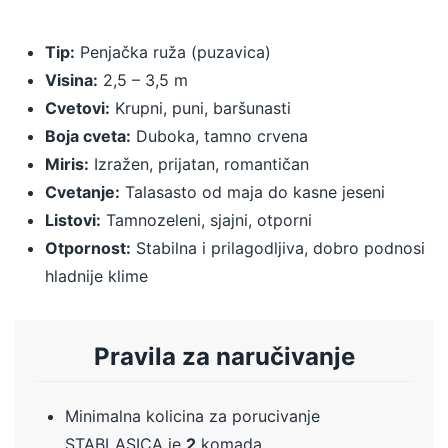
Tip:
Penjačka ruža (puzavica)
Visina:
2,5 – 3,5 m
Cvetovi:
Krupni, puni, baršunasti
Boja cveta:
Duboka, tamno crvena
Miris:
Izražen, prijatan, romantičan
Cvetanje:
Talasasto od maja do kasne jeseni
Listovi:
Tamnozeleni, sjajni, otporni
Otpornost:
Stabilna i prilagodljiva, dobro podnosi
hladnije klime
Pravila za naručivanje
Minimalna kolicina za porucivanje
STABLASICA je
2
komada.