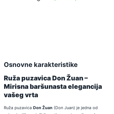
Uvećaj
Uvećaj
Uvećaj
Uvećaj
Uvećaj
Osnovne karakteristike
Ruža puzavica Don Žuan –
Mirisna baršunasta elegancija
vašeg vrta
Ruža puzavica
Don Žuan
(Don Juan) je jedna od