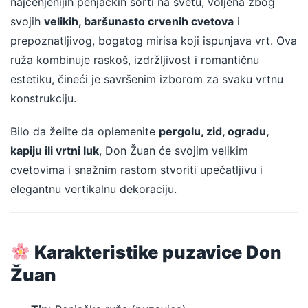
najcenjenijih penjačkih sorti na svetu, voljena zbog
svojih
velikih, baršunasto crvenih cvetova
i
prepoznatljivog, bogatog mirisa koji ispunjava vrt. Ova
ruža kombinuje raskoš, izdržljivost i romantičnu
estetiku, čineći je savršenim izborom za svaku vrtnu
konstrukciju.
Bilo da želite da oplemenite
pergolu, zid, ogradu,
kapiju ili vrtni luk
, Don Žuan će svojim velikim
cvetovima i snažnim rastom stvoriti upečatljivu i
elegantnu vertikalnu dekoraciju.
Karakteristike puzavice Don
Žuan