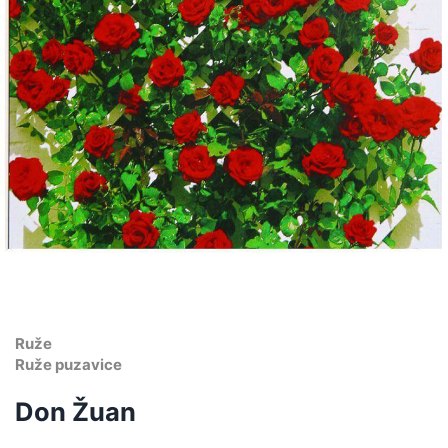
Ruže
Ruže puzavice
Don Žuan