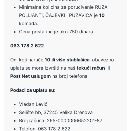
Minimalna kolicina za porucivanje RUZA
POLIJANTI, ČAJEVKI I PUZAVICA je
10
komada.
Cena postarine je oko 750 dinara.
063 178 2 622
Oni koji naruče
10 ili više stablašica
, obavezno
uplata se mora izvršiti na naš
tekući račun
ili
Post Net uslugom
na broj telefona.
Podaci za uplatu su:
Vladan Lević
Selište bb, 37245 Velika Drenova
Broj računa:
265-0000006652201-87
Telefon: 063 178 2 622