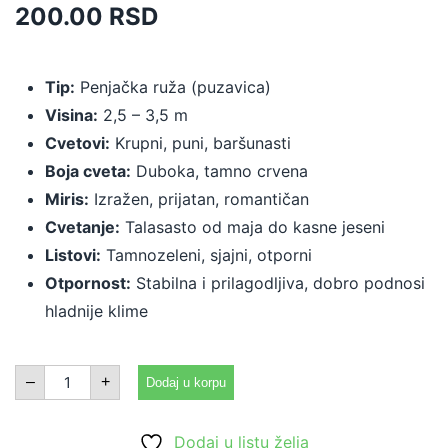
200.00
RSD
Tip:
Penjačka ruža (puzavica)
Visina:
2,5 – 3,5 m
Cvetovi:
Krupni, puni, baršunasti
Boja cveta:
Duboka, tamno crvena
Miris:
Izražen, prijatan, romantičan
Cvetanje:
Talasasto od maja do kasne jeseni
Listovi:
Tamnozeleni, sjajni, otporni
Otpornost:
Stabilna i prilagodljiva, dobro podnosi
hladnije klime
Don
–
+
Dodaj u korpu
Žuan
količina
Dodaj u listu želja