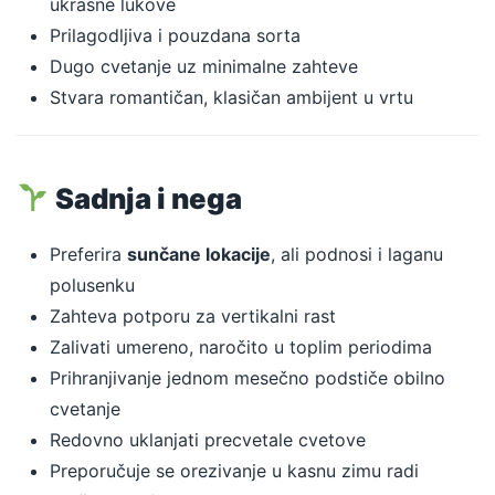
ukrasne lukove
Prilagodljiva i pouzdana sorta
Dugo cvetanje uz minimalne zahteve
Stvara romantičan, klasičan ambijent u vrtu
Sadnja i nega
Preferira
sunčane lokacije
, ali podnosi i laganu
polusenku
Zahteva potporu za vertikalni rast
Zalivati umereno, naročito u toplim periodima
Prihranjivanje jednom mesečno podstiče obilno
cvetanje
Redovno uklanjati precvetale cvetove
Preporučuje se orezivanje u kasnu zimu radi