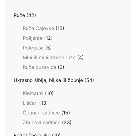
Ruže
(42)
Ruže Čajevke
(15)
Polijante
(12)
Poleguše
(5)
Mini ili minijaturne ruže
(4)
Ruže puzavice
(6)
Ukrasno šiblje, biljke ili žbunje
(54)
Klematisi
(10)
Lišćari
(13)
Četinari sadnice
(15)
Žbunovi sadnice
(23)
Egzotične biljke
(10)