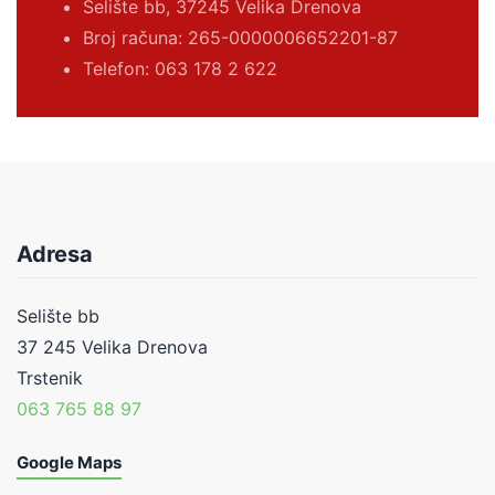
Selište bb, 37245 Velika Drenova
Broj računa:
265-0000006652201-87
Telefon: 063 178 2 622
Adresa
Selište bb
37 245 Velika Drenova
Trstenik
063 765 88 97
Google Maps