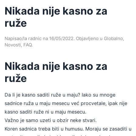
Nikada nije kasno za
ruže
Napisao/la
radnic
na
16/05/2022
. Objavljeno u
Globalno
,
Novosti
,
FAQ
.
Nikada nije kasno za
ruže
Da li je kasno saditi ruže u maju? Iako su mnoge
sadnice ruža u maju mesecu već procvetale, ipak nije
kasno saditi ruže ni u maju mesecu.
Važno je samo uzeti u obzir neke stvari.
Koren sadnica treba biti u humusu. Moraju se zasaditi u