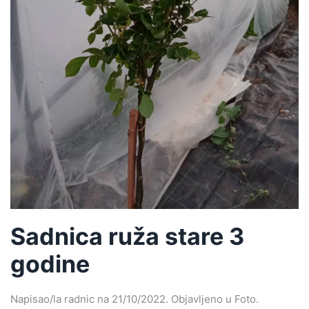
Sadnica ruža stare 3
godine
Napisao/la
radnic
na
21/10/2022
. Objavljeno u
Foto
.