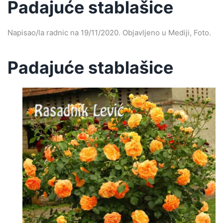
Padajuće stablašice
Napisao/la
radnic
na
19/11/2020
. Objavljeno u
Mediji
,
Foto
.
Padajuće stablašice