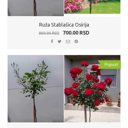
Ruža Stablašica Osirija
Originalna
Trenutna
700.00
RSD
800.00
RSD
cena
cena
je
je:
bila:
700.00 RSD.
800.00 RSD.
Popust