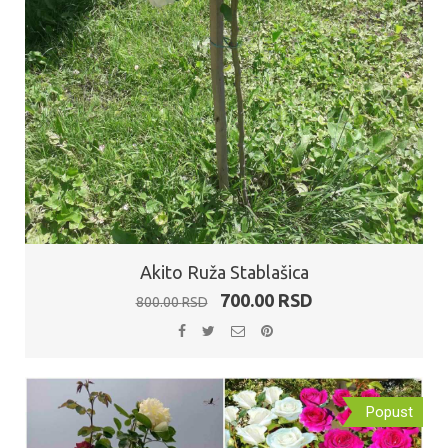
Akito Ruža Stablašica
Originalna
Trenutna
700.00
RSD
800.00
RSD
cena
cena
je
je:
bila:
700.00 RSD.
800.00 RSD.
Popust