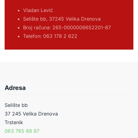
Vladan Lević
Selište bb, 37245 Velika Drenova
Broj računa:
265-0000006652201-87
Telefon: 063 178 2 622
Adresa
Selište bb
37 245 Velika Drenova
Trstenik
063 765 88 97