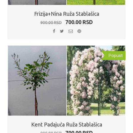
Frizija+Nina Ruža Stablašica
Originalna
Trenutna
700.00
RSD
900.00
RSD
cena
cena
je
je:
bila:
700.00 RSD.
900.00 RSD.
Popust
Kent Padajuća Ruža Stablašica
Originalna
Trenutna
700.00
RSD