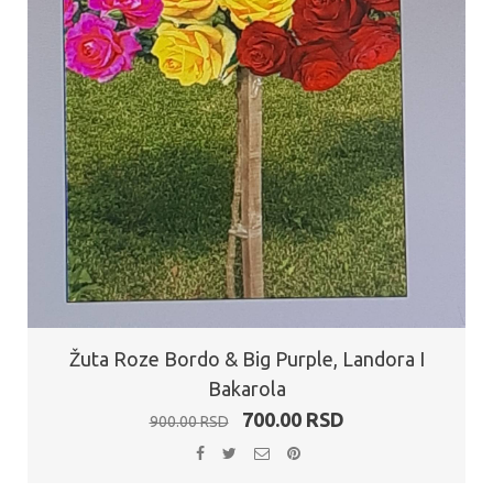
Žuta Roze Bordo & Big Purple, Landora I
Bakarola
Originalna
Trenutna
700.00
RSD
900.00
RSD
cena
cena
je
je:
bila:
700.00 RSD.