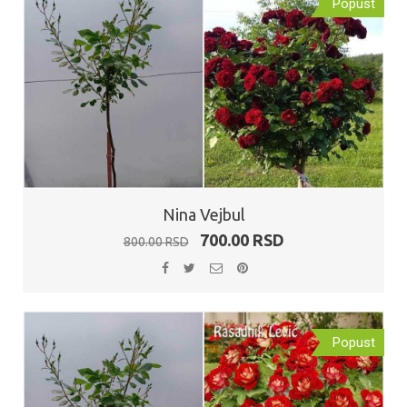
Popust
Nina Vejbul
Originalna
Trenutna
700.00
RSD
800.00
RSD
cena
cena
je
je:
bila:
700.00 RSD.
800.00 RSD.
Popust