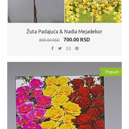
Žuta Padajuća & Nadia Mejadekor
Originalna
Trenutna
700.00
RSD
800.00
RSD
cena
cena
je
je:
bila:
700.00 RSD.
800.00 RSD.
Popust