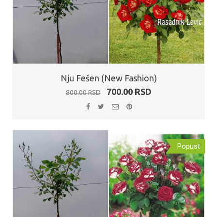
Nju Fešen (New Fashion)
Originalna
Trenutna
700.00
RSD
800.00
RSD
cena
cena
je
je:
bila:
700.00 RSD.
800.00 RSD.
Popust