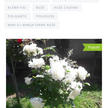
KLEMATISI
RUŽE
RUŽE ČAJEVKE
POLIJANTE
POLEGUŠE
MINI ILI MINIJATURNE RUŽE
Popust