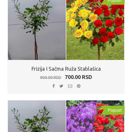
Popust
Frizija I Sačma Ruža Stablašica
Originalna
Trenutna
700.00
RSD
900.00
RSD
cena
cena
je
je:
bila:
700.00 RSD.
900.00 RSD.
Popust