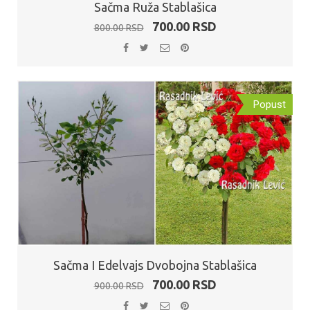
Sačma Ruža Stablašica
Originalna
Trenutna
700.00
RSD
800.00
RSD
cena
cena
je
je:
bila:
700.00 RSD.
800.00 RSD.
Popust
Sačma I Edelvajs Dvobojna Stablašica
Originalna
Trenutna
700.00
RSD
900.00
RSD
cena
cena
je
je: