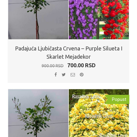
Padajuća Ljubičasta Crvena – Purple Silueta I
Skarlet Mejadekor
Originalna
Trenutna
700.00
RSD
900.00
RSD
cena
cena
je
je:
bila:
700.00 RSD.
900.00 RSD.
Popust