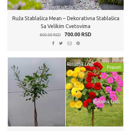
Ruža Stablašica Mean – Dekorativna Stablašica
Sa Velikim Cvetovima
Originalna
Trenutna
700.00
RSD
800.00
RSD
cena
cena
je
je:
bila:
700.00 RSD.
800.00 RSD.
Popust