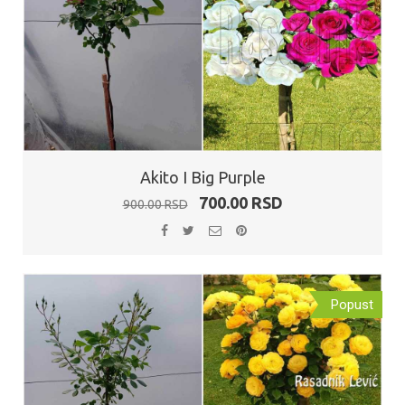
Akito I Big Purple
Originalna
Trenutna
700.00
RSD
900.00
RSD
cena
cena
je
je:
bila:
700.00 RSD.
900.00 RSD.
Popust