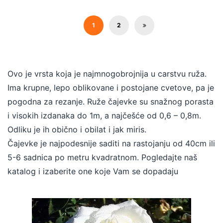
900.00 RSD.
1
2
Ovo je vrsta koja je najmnogobrojnija u carstvu ruža.
Ima krupne, lepo oblikovane i postojane cvetove, pa je
pogodna za rezanje. Ruže čajevke su snažnog porasta
i visokih izdanaka do 1m, a najčešće od 0,6 – 0,8m.
Odliku je ih obično i obilat i jak miris.
Čajevke je najpodesnije saditi na rastojanju od 40cm ili
5-6 sadnica po metru kvadratnom. Pogledajte naš
katalog i izaberite one koje Vam se dopadaju