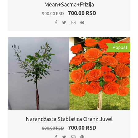
Mean+Sacma+Frizija
Originalna
Trenutna
700.00
RSD
900.00
RSD
cena
cena
je
je:
bila:
700.00 RSD.
900.00 RSD.
Popust
Narandžasta Stablašica Oranz Juvel
Originalna
Trenutna
700.00
RSD
800.00
RSD
cena
cena