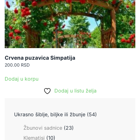
Crvena puzavica Simpatija
200.00
RSD
Dodaj u korpu
Dodaj u listu želja
Ukrasno šiblje, biljke ili žbunje
(54)
Žbunovi sadnice
(23)
Klematisi
(10)