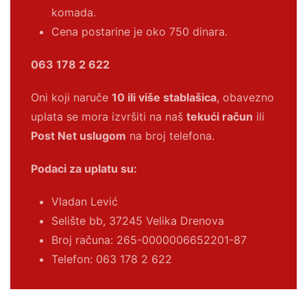
komada.
Cena postarine je oko 750 dinara.
063 178 2 622
Oni koji naruče
10 ili više stablašica
, obavezno
uplata se mora izvršiti na naš
tekući račun
ili
Post Net uslugom
na broj telefona.
Podaci za uplatu su:
Vladan Lević
Selište bb, 37245 Velika Drenova
Broj računa:
265-0000006652201-87
Telefon: 063 178 2 622