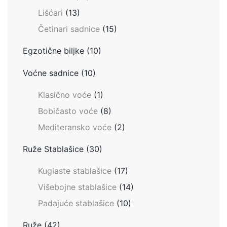
Lišćari
(13)
Četinari sadnice
(15)
Egzotične biljke
(10)
Voćne sadnice
(10)
Klasično voće
(1)
Bobičasto voće
(8)
Mediteransko voće
(2)
Ruže Stablašice
(30)
Kuglaste stablašice
(17)
Višebojne stablašice
(14)
Padajuće stablašice
(10)
Ruže
(42)