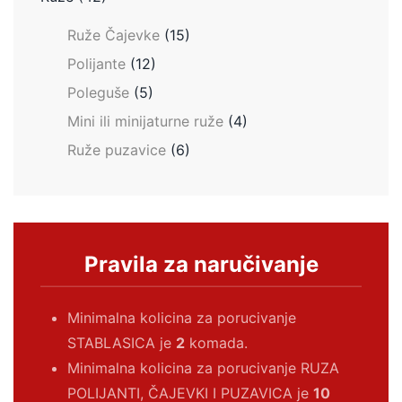
Ruže Čajevke
(15)
Polijante
(12)
Poleguše
(5)
Mini ili minijaturne ruže
(4)
Ruže puzavice
(6)
Pravila za naručivanje
Minimalna kolicina za porucivanje
STABLASICA je
2
komada.
Minimalna kolicina za porucivanje RUZA
POLIJANTI, ČAJEVKI I PUZAVICA je
10