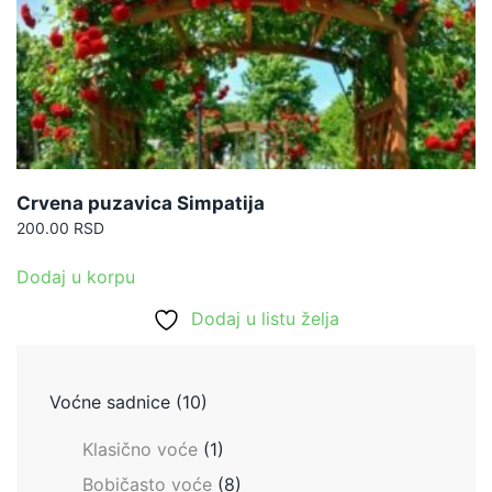
Crvena puzavica Simpatija
200.00
RSD
Dodaj u korpu
Dodaj u listu želja
Voćne sadnice
(10)
Klasično voće
(1)
Bobičasto voće
(8)