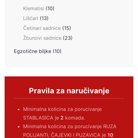
Klematisi
(10)
Lišćari
(13)
Četinari sadnice
(15)
Žbunovi sadnice
(23)
Egzotične biljke
(10)
Pravila za naručivanje
Minimalna kolicina za porucivanje
STABLASICA je
2
komada.
Minimalna kolicina za porucivanje RUZA
POLIJANTI, ČAJEVKI I PUZAVICA je
10