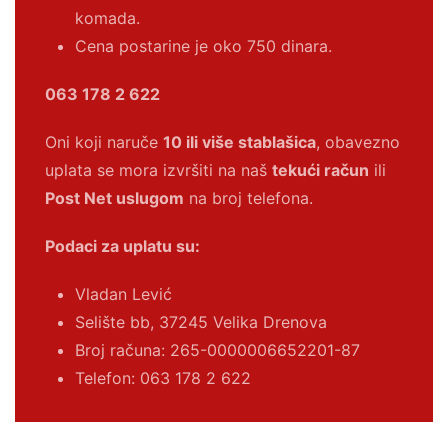
komada.
Cena postarine je oko 750 dinara.
063 178 2 622
Oni koji naruče
10 ili više stablašica
, obavezno
uplata se mora izvršiti na naš
tekući račun
ili
Post Net uslugom
na broj telefona.
Podaci za uplatu su:
Vladan Lević
Selište bb, 37245 Velika Drenova
Broj računa:
265-0000006652201-87
Telefon: 063 178 2 622