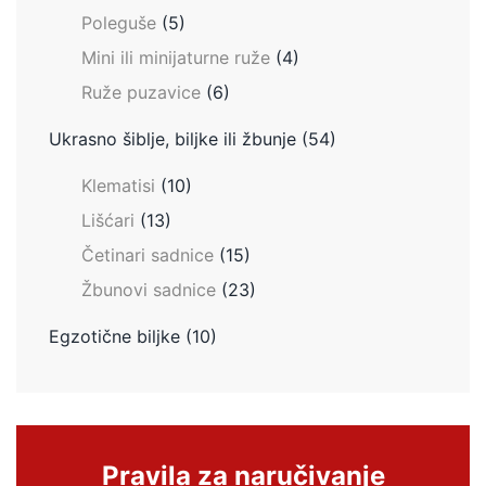
Poleguše
(5)
Mini ili minijaturne ruže
(4)
Ruže puzavice
(6)
Ukrasno šiblje, biljke ili žbunje
(54)
Klematisi
(10)
Lišćari
(13)
Četinari sadnice
(15)
Žbunovi sadnice
(23)
Egzotične biljke
(10)
Pravila za naručivanje