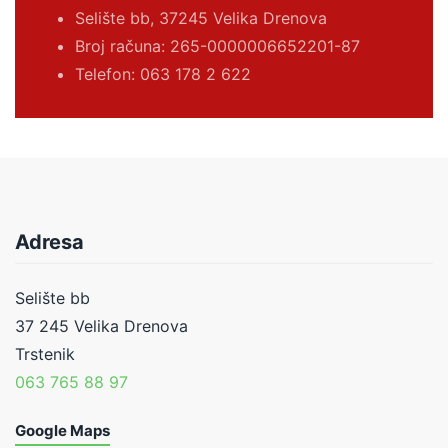
Selište bb, 37245 Velika Drenova
Broj računa:
265-0000006652201-87
Telefon: 063 178 2 622
Adresa
Selište bb
37 245 Velika Drenova
Trstenik
063 765 88 97
Google Maps