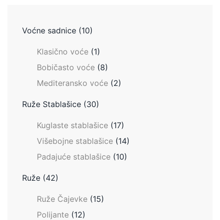
Voćne sadnice
(10)
Klasično voće
(1)
Bobičasto voće
(8)
Mediteransko voće
(2)
Ruže Stablašice
(30)
Kuglaste stablašice
(17)
Višebojne stablašice
(14)
Padajuće stablašice
(10)
Ruže
(42)
Ruže Čajevke
(15)
Polijante
(12)