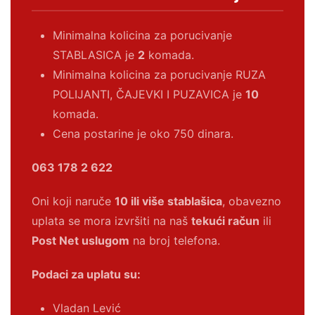
Minimalna kolicina za porucivanje
STABLASICA je
2
komada.
Minimalna kolicina za porucivanje RUZA
POLIJANTI, ČAJEVKI I PUZAVICA je
10
komada.
Cena postarine je oko 750 dinara.
063 178 2 622
Oni koji naruče
10 ili više stablašica
, obavezno
uplata se mora izvršiti na naš
tekući račun
ili
Post Net uslugom
na broj telefona.
Podaci za uplatu su:
Vladan Lević