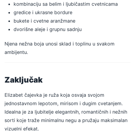
kombinaciju sa belim i ljubičastim cvetnicama
gredice i ukrasne bordure
bukete i cvetne aranžmane
dvorišne aleje i grupnu sadnju
Njena nežna boja unosi sklad i toplinu u svakom
ambijentu.
Zaključak
Elizabet čajevka je ruža koja osvaja svojom
jednostavnom lepotom, mirisom i dugim cvetanjem.
Idealna je za ljubitelje elegantnih, romantičnih i nežnih
sorti koje traže minimalnu negu a pružaju maksimalan
vizuelni efekat.