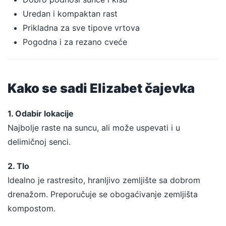
Uredan i kompaktan rast
Prikladna za sve tipove vrtova
Pogodna i za rezano cveće
Kako se sadi Elizabet čajevka
1. Odabir lokacije
Najbolje raste na suncu, ali može uspevati i u
delimičnoj senci.
2. Tlo
Idealno je rastresito, hranljivo zemljište sa dobrom
drenažom. Preporučuje se obogaćivanje zemljišta
kompostom.