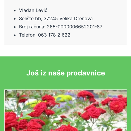
Vladan Lević
Selište bb, 37245 Velika Drenova
Broj računa:
265-0000006652201-87
Telefon: 063 178 2 622
Još iz naše prodavnice