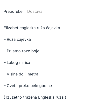
Preporuke
Dostava
Elizabet engleska ruža čajevka.
– Ruža cajevka
– Prijatno roze boje
– Lakog mirisa
– Visine do 1 metra
– Cveta preko cele godine
( Izuzetno tražena Engleska ruža )