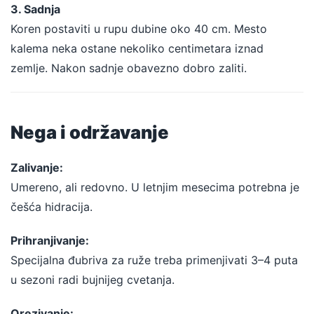
3. Sadnja
Koren postaviti u rupu dubine oko 40 cm. Mesto
kalema neka ostane nekoliko centimetara iznad
zemlje. Nakon sadnje obavezno dobro zaliti.
Nega i održavanje
Zalivanje:
Umereno, ali redovno. U letnjim mesecima potrebna je
češća hidracija.
Prihranjivanje:
Specijalna đubriva za ruže treba primenjivati 3–4 puta
u sezoni radi bujnijeg cvetanja.
Orezivanje: