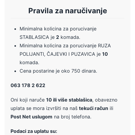
Pravila za naručivanje
Minimalna kolicina za porucivanje
STABLASICA je
2
komada.
Minimalna kolicina za porucivanje RUZA
POLIJANTI, ČAJEVKI I PUZAVICA je
10
komada.
Cena postarine je oko 750 dinara.
063 178 2 622
Oni koji naruče
10 ili više stablašica
, obavezno
uplata se mora izvršiti na naš
tekući račun
ili
Post Net uslugom
na broj telefona.
Podaci za uplatu su: