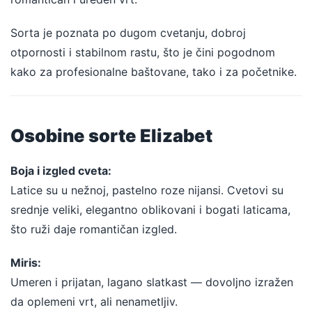
Sorta je poznata po dugom cvetanju, dobroj
otpornosti i stabilnom rastu, što je čini pogodnom
kako za profesionalne baštovane, tako i za početnike.
Osobine sorte Elizabet
Boja i izgled cveta:
Latice su u nežnoj, pastelno roze nijansi. Cvetovi su
srednje veliki, elegantno oblikovani i bogati laticama,
što ruži daje romantičan izgled.
Miris:
Umeren i prijatan, lagano slatkast — dovoljno izražen
da oplemeni vrt, ali nenametljiv.