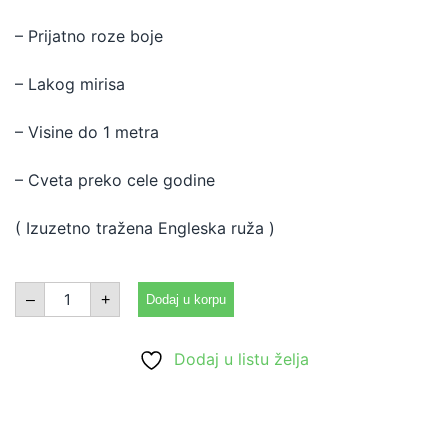
– Prijatno roze boje
– Lakog mirisa
– Visine do 1 metra
– Cveta preko cele godine
( Izuzetno tražena Engleska ruža )
Elizabet
–
+
Dodaj u korpu
čajevka
količina
Dodaj u listu želja
Uvećaj
Uvećaj