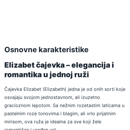
Uvećaj
Uvećaj
Uvećaj
Osnovne karakteristike
Elizabet čajevka – elegancija i
romantika u jednoj ruži
Čajevka Elizabet (Elizabeth) jedna je od onih sorti koje
osvajaju svojom jednostavnom, ali izuzetno
gracioznom lepotom. Sa nežnim rozetastim laticama u
pastelnim roze tonovima i blagim, ali vrlo prijatnim
mirisom, ova ruža je idealna za sve koji žele
romantičan i uređen vrt.