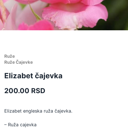
Ruže
Ruže Čajevke
Elizabet čajevka
200.00
RSD
Elizabet engleska ruža čajevka.
– Ruža cajevka