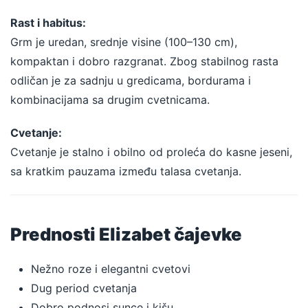
Rast i habitus:
Grm je uredan, srednje visine (100–130 cm),
kompaktan i dobro razgranat. Zbog stabilnog rasta
odličan je za sadnju u gredicama, bordurama i
kombinacijama sa drugim cvetnicama.
Cvetanje:
Cvetanje je stalno i obilno od proleća do kasne jeseni,
sa kratkim pauzama između talasa cvetanja.
Prednosti Elizabet čajevke
Nežno roze i elegantni cvetovi
Dug period cvetanja
Dobro podnosi sunce i kišu