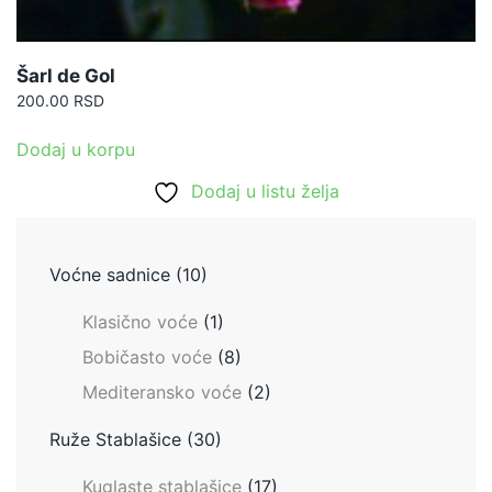
Šarl de Gol
200.00
RSD
Dodaj u korpu
Dodaj u listu želja
Voćne sadnice
(10)
Klasično voće
(1)
Bobičasto voće
(8)
Mediteransko voće
(2)
Ruže Stablašice
(30)
Kuglaste stablašice
(17)