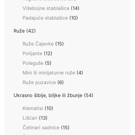
Višebojne stablašice
(14)
Padajuće stablašice
(10)
Ruže
(42)
Ruže Čajevke
(15)
Polijante
(12)
Poleguše
(5)
Mini ili minijaturne ruže
(4)
Ruže puzavice
(6)
Ukrasno šiblje, biljke ili žbunje
(54)
Klematisi
(10)
Lišćari
(13)
Četinari sadnice
(15)