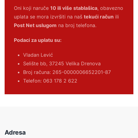
Oni koji naruče
10 ili više stablašica
, obavezno
uplata se mora izvršiti na naš
tekući račun
ili
Post Net uslugom
na broj telefona.
Podaci za uplatu su:
Vladan Lević
Selište bb, 37245 Velika Drenova
Broj računa:
265-0000006652201-87
Telefon: 063 178 2 622
Adresa