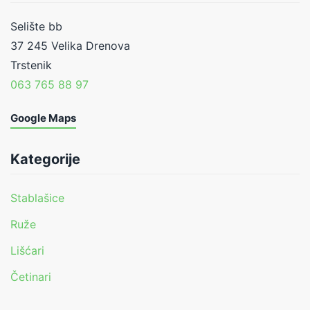
Selište bb
37 245 Velika Drenova
Trstenik
063 765 88 97
Google Maps
Kategorije
Stablašice
Ruže
Lišćari
Četinari