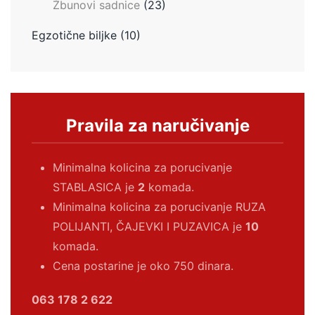
Žbunovi sadnice
(23)
Egzotične biljke
(10)
Pravila za naručivanje
Minimalna kolicina za porucivanje
STABLASICA je
2
komada.
Minimalna kolicina za porucivanje RUZA
POLIJANTI, ČAJEVKI I PUZAVICA je
10
komada.
Cena postarine je oko 750 dinara.
063 178 2 622