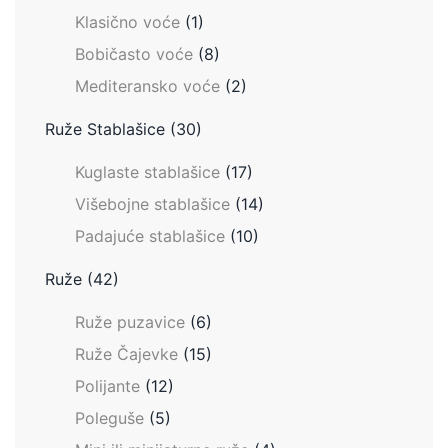
Klasično voće
(1)
Bobičasto voće
(8)
Mediteransko voće
(2)
Ruže Stablašice
(30)
Kuglaste stablašice
(17)
Višebojne stablašice
(14)
Padajuće stablašice
(10)
Ruže
(42)
Ruže puzavice
(6)
Ruže Čajevke
(15)
Polijante
(12)
Poleguše
(5)