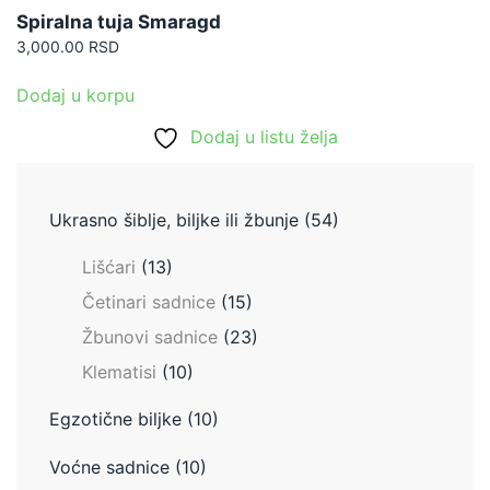
Spiralna tuja Smaragd
3,000.00
RSD
Dodaj u korpu
Dodaj u listu želja
Ukrasno šiblje, biljke ili žbunje
(54)
Lišćari
(13)
Četinari sadnice
(15)
Žbunovi sadnice
(23)
Klematisi
(10)
Egzotične biljke
(10)
Voćne sadnice
(10)