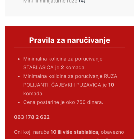
Mini ili minijaturne ruže
(4)
Pravila za naručivanje
Minimalna kolicina za porucivanje
STABLASICA je
2
komada.
Minimalna kolicina za porucivanje RUZA
POLIJANTI, ČAJEVKI I PUZAVICA je
10
komada.
Cena postarine je oko 750 dinara.
063 178 2 622
Oni koji naruče
10 ili više stablašica
, obavezno