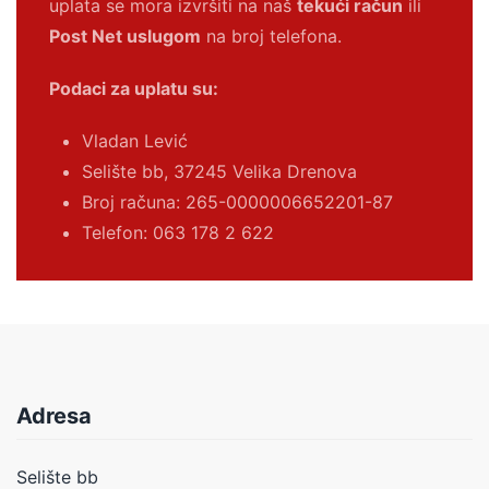
uplata se mora izvršiti na naš
tekući račun
ili
Post Net uslugom
na broj telefona.
Podaci za uplatu su:
Vladan Lević
Selište bb, 37245 Velika Drenova
Broj računa:
265-0000006652201-87
Telefon: 063 178 2 622
Adresa
Selište bb