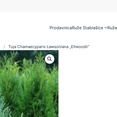
Prodavnica
Ruže Stablašice
Ruže
e
Tuja Chamaecyparis Lawsoniana „Ellwoodii“