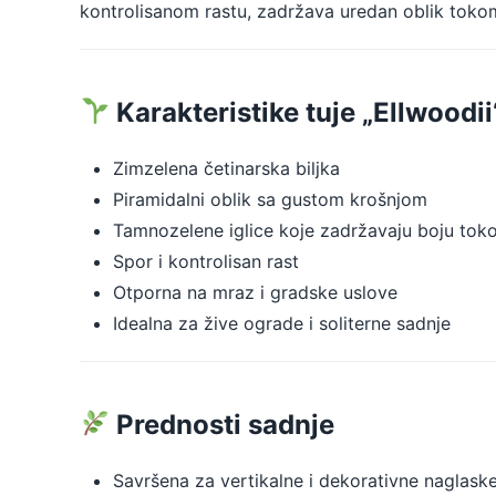
kontrolisanom rastu, zadržava uredan oblik toko
Karakteristike tuje „Ellwoodii
Zimzelena četinarska biljka
Piramidalni oblik sa gustom krošnjom
Tamnozelene iglice koje zadržavaju boju to
Spor i kontrolisan rast
Otporna na mraz i gradske uslove
Idealna za žive ograde i soliterne sadnje
Prednosti sadnje
Savršena za vertikalne i dekorativne naglaske