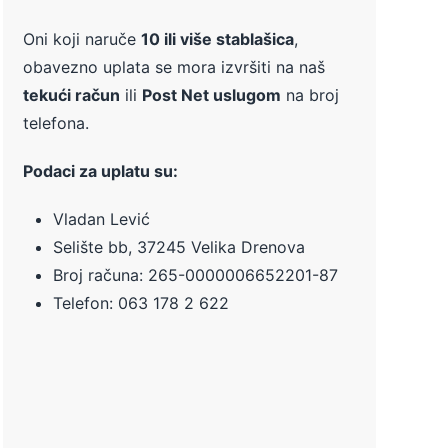
Oni koji naruče
10 ili više stablašica
,
obavezno uplata se mora izvršiti na naš
tekući račun
ili
Post Net uslugom
na broj
telefona.
Podaci za uplatu su:
Vladan Lević
Selište bb, 37245 Velika Drenova
Broj računa:
265-0000006652201-87
Telefon: 063 178 2 622