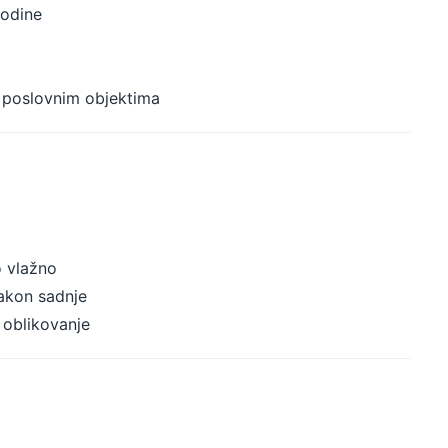
godine
i poslovnim objektima
o vlažno
akon sadnje
 oblikovanje