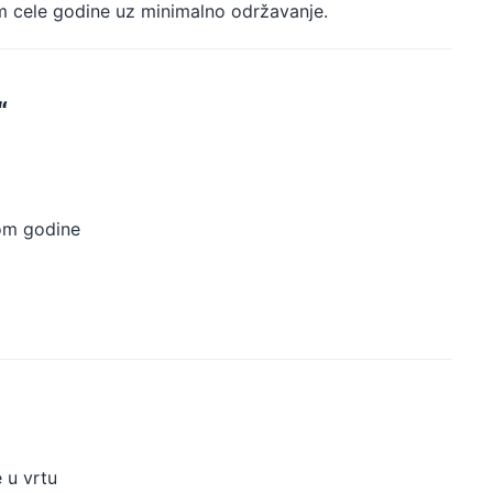
m cele godine uz minimalno održavanje.
“
kom godine
 u vrtu