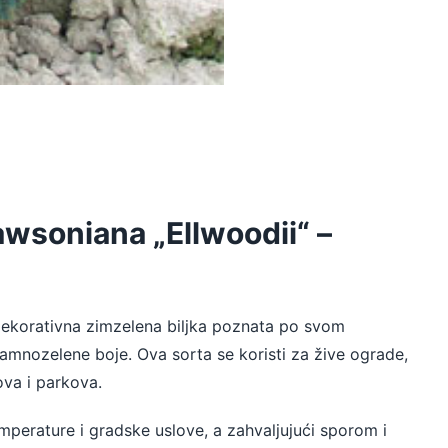
wsoniana „Ellwoodii“ –
dekorativna zimzelena biljka poznata po svom
tamnozelene boje. Ova sorta se koristi za žive ograde,
ova i parkova.
temperature i gradske uslove, a zahvaljujući sporom i