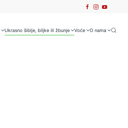
Ukrasno šiblje, biljke ili žbunje
Voće
O nama