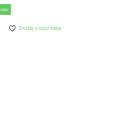
korpu
Dodaj u listu želja
Uvećaj
Uvećaj
Uvećaj
Uvećaj