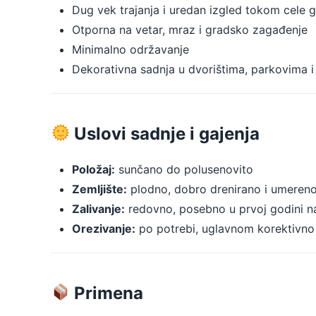
Dug vek trajanja i uredan izgled tokom cele 
Otporna na vetar, mraz i gradsko zagađenje
Minimalno održavanje
Dekorativna sadnja u dvorištima, parkovima 
Uslovi sadnje i gajenja
Položaj:
sunčano do polusenovito
Zemljište:
plodno, dobro drenirano i umeren
Zalivanje:
redovno, posebno u prvoj godini n
Orezivanje:
po potrebi, uglavnom korektivno
Primena