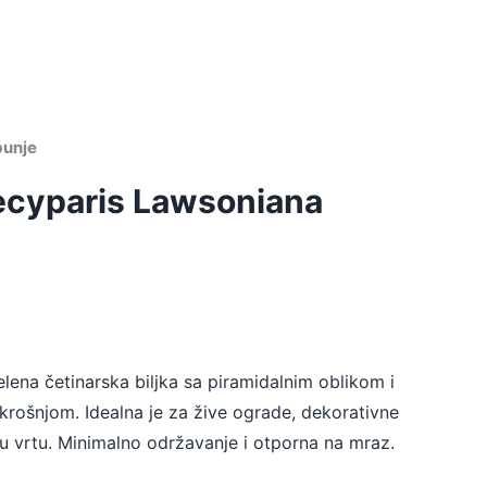
žbunje
cyparis Lawsoniana
lena četinarska biljka sa piramidalnim oblikom i
ošnjom. Idealna je za žive ograde, dekorativne
 u vrtu. Minimalno održavanje i otporna na mraz.