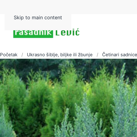
Skip to main content
Početak
Ukrasno šiblje, biljke ili žbunje
Četinari sadnic