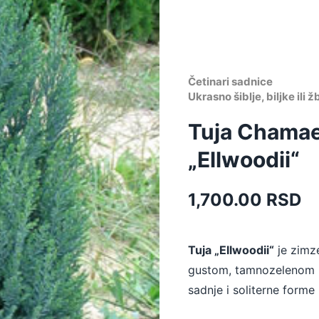
Četinari sadnice
Ukrasno šiblje, biljke ili 
Tuja Chamae
„Ellwoodii“
1,700.00
RSD
Tuja „Ellwoodii“
je zimze
gustom, tamnozelenom kr
sadnje i soliterne forme