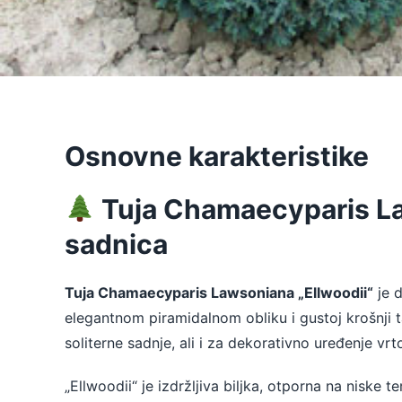
Osnovne karakteristike
Tuja Chamaecyparis La
sadnica
Tuja Chamaecyparis Lawsoniana „Ellwoodii“
je 
elegantnom piramidalnom obliku i gustoj krošnji 
soliterne sadnje, ali i za dekorativno uređenje vrt
„Ellwoodii“ je izdržljiva biljka, otporna na niske 