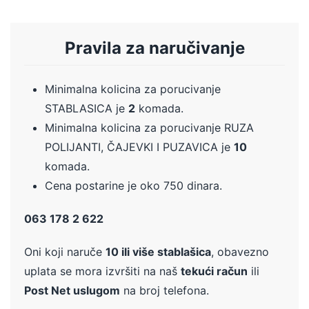
Pravila za naručivanje
Minimalna kolicina za porucivanje
STABLASICA je
2
komada.
Minimalna kolicina za porucivanje RUZA
POLIJANTI, ČAJEVKI I PUZAVICA je
10
komada.
Cena postarine je oko 750 dinara.
063 178 2 622
Oni koji naruče
10 ili više stablašica
, obavezno
uplata se mora izvršiti na naš
tekući račun
ili
Post Net uslugom
na broj telefona.