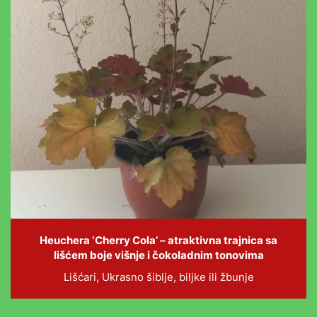
Heuchera ‘Cherry Cola’ – atraktivna trajnica sa
lišćem boje višnje i čokoladnim tonovima
Lišćari, Ukrasno šiblje, biljke ili žbunje