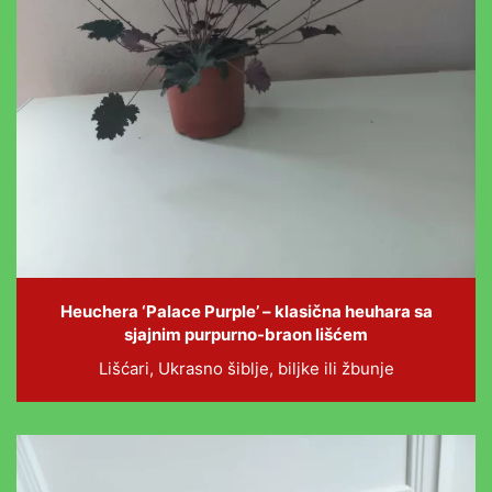
Heuchera ‘Palace Purple’ – klasična heuhara sa
sjajnim purpurno-braon lišćem
Lišćari, Ukrasno šiblje, biljke ili žbunje