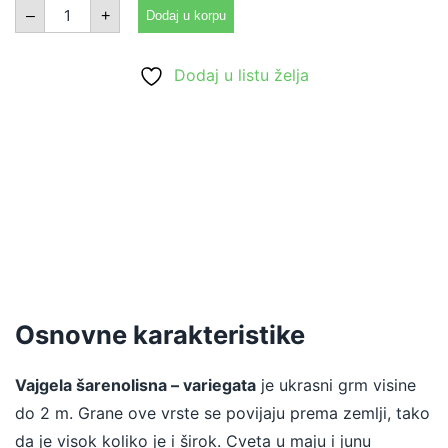
Šarenolisna
–
+
Dodaj u korpu
–
variegata
količina
Dodaj u listu želja
Uvećaj
Uvećaj
Uvećaj
Uvećaj
Uvećaj
Osnovne karakteristike
Vajgela šarenolisna – variegata
je ukrasni grm visine
do 2 m. Grane ove vrste se povijaju prema zemlji, tako
da je visok koliko je i širok. Cveta u maju i junu