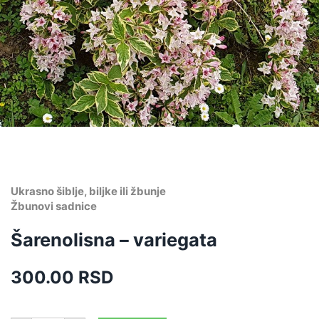
Ukrasno šiblje, biljke ili žbunje
Žbunovi sadnice
Šarenolisna – variegata
300.00
RSD