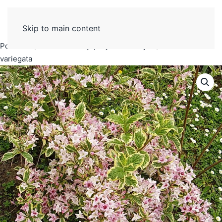
Skip to main content
Početak
Ukrasno šiblje, biljke ili žbunje
Šarenolisna –
variegata