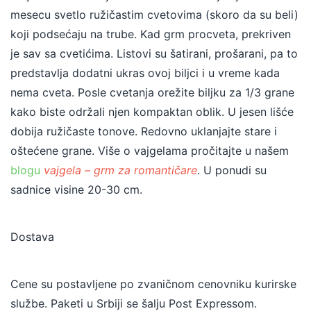
mesecu svetlo ružičastim cvetovima (skoro da su beli)
koji podsećaju na trube. Kad grm procveta, prekriven
je sav sa cvetićima. Listovi su šatirani, prošarani, pa to
predstavlja dodatni ukras ovoj biljci i u vreme kada
nema cveta. Posle cvetanja orežite biljku za 1/3 grane
kako biste održali njen kompaktan oblik. U jesen lišće
dobija ružičaste tonove. Redovno uklanjajte stare i
oštećene grane. Više o vajgelama pročitajte u našem
blogu
vajgela – grm za romantičare
. U ponudi su
sadnice visine 20-30 cm.
Dostava
Cene su postavljene po zvaničnom cenovniku kurirske
službe. Paketi u Srbiji se šalju Post Expressom.