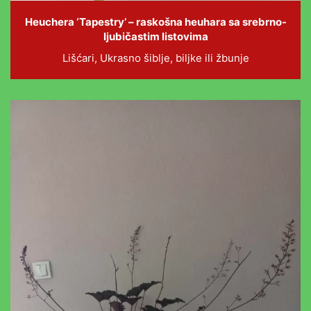
Heuchera ‘Tapestry’ – raskošna heuhara sa srebrno-
ljubičastim listovima
Lišćari, Ukrasno šiblje, biljke ili žbunje