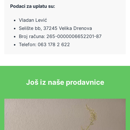
Podaci za uplatu su:
Vladan Lević
Selište bb, 37245 Velika Drenova
Broj računa:
265-0000006652201-87
Telefon: 063 178 2 622
Još iz naše prodavnice