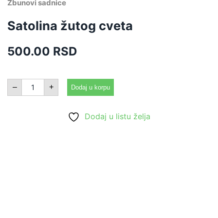
Žbunovi sadnice
Satolina žutog cveta
500.00
RSD
Satolina
–
+
Dodaj u korpu
žutog
cveta
količina
Dodaj u listu želja
Uvećaj
Uvećaj
Uvećaj
Uvećaj
Uvećaj