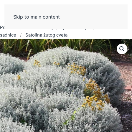
Skip to main content
Početak
Ukrasno šiblje, biljke ili žbunje
Žbunovi
sadnice
Satolina žutog cveta