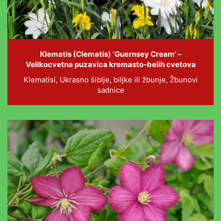
Klematis (Clematis) ‘Guernsey Cream’ –
Velikocvetna puzavica kremasto-belih cvetova
Klematisi, Ukrasno šiblje, biljke ili žbunje, Žbunovi
sadnice