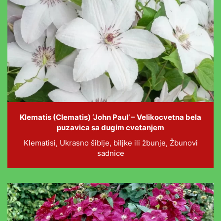
Klematis (Clematis) ‘John Paul’ – Velikocvetna bela
puzavica sa dugim cvetanjem
Klematisi, Ukrasno šiblje, biljke ili žbunje, Žbunovi
sadnice