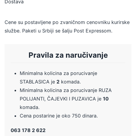
Dostava
Cene su postavljene po zvaničnom cenovniku kurirske
službe. Paketi u Srbiji se šalju Post Expressom.
Pravila za naručivanje
Minimalna kolicina za porucivanje
STABLASICA je
2
komada.
Minimalna kolicina za porucivanje RUZA
POLIJANTI, ČAJEVKI I PUZAVICA je
10
komada.
Cena postarine je oko 750 dinara.
063 178 2 622