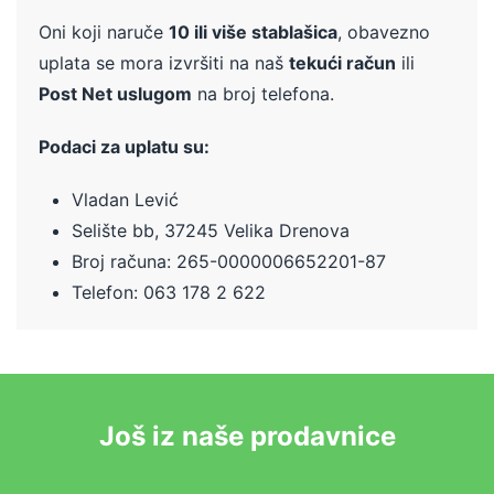
Oni koji naruče
10 ili više stablašica
, obavezno
uplata se mora izvršiti na naš
tekući račun
ili
Post Net uslugom
na broj telefona.
Podaci za uplatu su:
Vladan Lević
Selište bb, 37245 Velika Drenova
Broj računa:
265-0000006652201-87
Telefon: 063 178 2 622
Još iz naše prodavnice