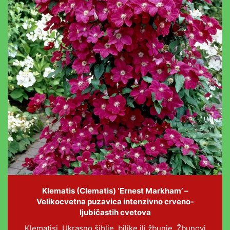
Klematis (Clematis) ‘Ernest Markham’ –
Velikocvetna puzavica intenzivno crveno-
ljubičastih cvetova
Klematisi, Ukrasno šiblje, biljke ili žbunje, Žbunovi